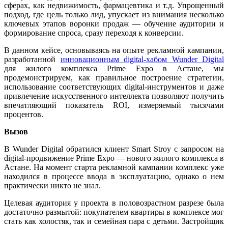
сферах, как недвижимость, фармацевтика и т.д. Упрощенный
подход, где цель только лид, упускает из внимания несколько
ключевых этапов воронки продаж — обучение аудитории и
формирование спроса, сразу переходя к конверсии.
В данном кейсе, основываясь на опыте рекламной кампании,
разработанной
инновационным digital-хабом Wunder Digital
для жилого комплекса Prime Expo в Астане, мы
продемонстрируем, как правильное построение стратегии,
использование соответствующих digital-инструментов и даже
привлечение искусственного интеллекта позволяют получить
впечатляющий показатель ROI, измеряемый тысячами
процентов.
Вызов
В Wunder Digital обратился клиент Smart Stroy с запросом на
digital-продвижение Prime Expo — нового жилого комплекса в
Астане. На момент старта рекламной кампании комплекс уже
находился в процессе ввода в эксплуатацию, однако о нем
практически никто не знал.
Целевая аудитория у проекта в половозрастном разрезе была
достаточно размытой: покупателем квартиры в комплексе мог
стать как холостяк, так и семейная пара с детьми. Застройщик