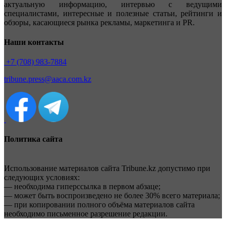
актуальную информацию, интервью с ведущими
специалистами, интересные и полезные статьи, рейтинги и
обзоры, касающиеся рынка рекламы, маркетинга и PR.
Наши контакты
+7 (708) 983-7884
tribune.press@aaca.com.kz
Политика сайта
Использование материалов сайта Tribune.kz допустимо при
следующих условиях:
— необходима гиперссылка в первом абзаце;
— может быть воспроизведено не более 30% всего материала;
— при копировании полного объёма материалов сайта
необходимо письменное разрешение редакции.