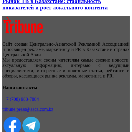
Рынок ТВ в Казахстане: стабильность
показателей и рост локального контента
Сайт создан Центрально-Азиатской Рекламной Ассоциацией
и посвящен рекламе, маркетингу и PR в Казахстане и странах
Центральной Азии.
Мы предоставляем своим читателям самые свежие новости,
актуальную информацию, интервью с ведущими
специалистами, интересные и полезные статьи, рейтинги и
обзоры, касающиеся рынка рекламы, маркетинга и PR.
Наши контакты
+7 (708) 983-7884
tribune.press@aaca.com.kz