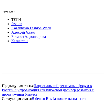
Фото KWF
ТЕГИ
fashion
Kazakhstan Fashion Week
Алексей Чжен
Ботагоз Алдонгарова
Казахстан
Facebook
WhatsApp
Telegram
Предыдущая статья
Национальный рекламный форум в
России: цифровизация как ключевой драйвер развития и
продвижения бизнеса
Следующая статья
В dentsu Russia новые назначения