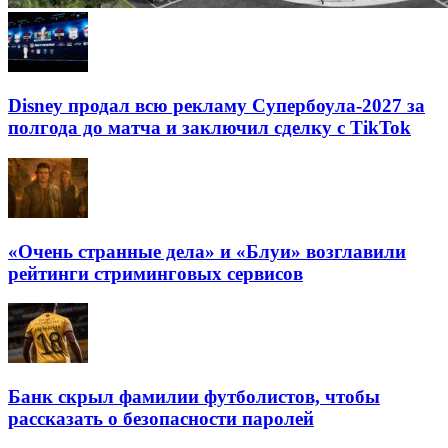
Disney продал всю рекламу Супербоула-2027 за
полгода до матча и заключил сделку с TikTok
«Очень странные дела» и «Блуи» возглавили
рейтинги стриминговых сервисов
Банк скрыл фамилии футболистов, чтобы
рассказать о безопасности паролей