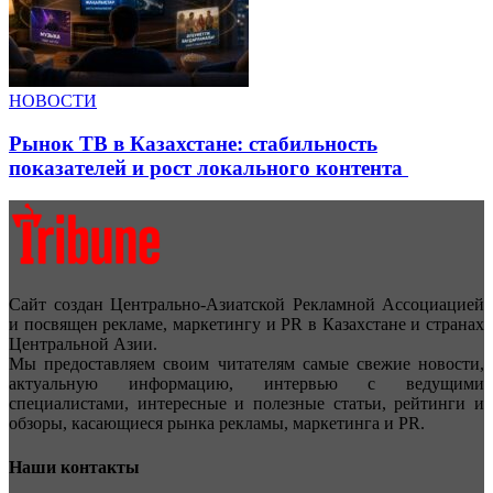
НОВОСТИ
Рынок ТВ в Казахстане: стабильность
показателей и рост локального контента
Сайт создан Центрально-Азиатской Рекламной Ассоциацией
и посвящен рекламе, маркетингу и PR в Казахстане и странах
Центральной Азии.
Мы предоставляем своим читателям самые свежие новости,
актуальную информацию, интервью с ведущими
специалистами, интересные и полезные статьи, рейтинги и
обзоры, касающиеся рынка рекламы, маркетинга и PR.
Наши контакты