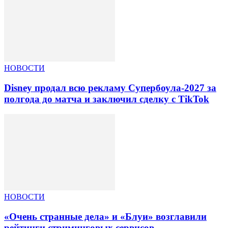
НОВОСТИ
Disney продал всю рекламу Супербоула-2027 за
полгода до матча и заключил сделку с TikTok
НОВОСТИ
«Очень странные дела» и «Блуи» возглавили
рейтинги стриминговых сервисов