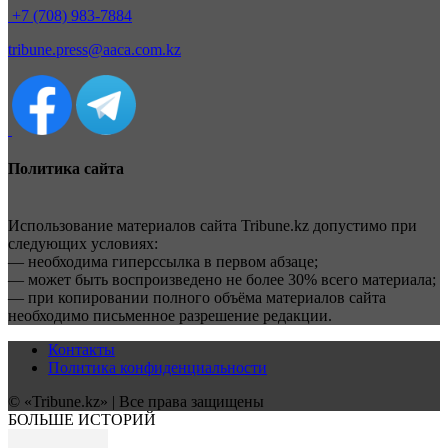
+7 (708) 983-7884
tribune.press@aaca.com.kz
Политика сайта
Использование материалов сайта Tribune.kz допустимо при
следующих условиях:
— необходима гиперссылка в первом абзаце;
— может быть воспроизведено не более 30% всего материала;
— при копировании полного объёма материалов сайта
необходимо письменное разрешение редакции.
Контакты
Политика конфиденциальности
© «Tribune.kz» | Все права защищены
БОЛЬШЕ ИСТОРИЙ