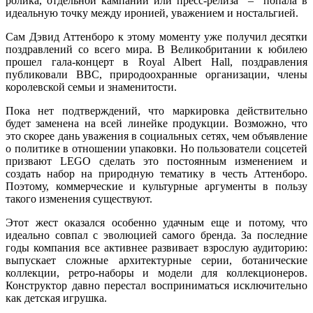
ролика, отдельной кампании или пресс-релиза – попала в
идеальную точку между иронией, уважением и ностальгией.
Сам Дэвид Аттенборо к этому моменту уже получил десятки
поздравлений со всего мира. В Великобритании к юбилею
прошел гала-концерт в Royal Albert Hall, поздравления
публиковали BBC, природоохранные организации, члены
королевской семьи и знаменитости.
Пока нет подтверждений, что маркировка действительно
будет заменена на всей линейке продукции. Возможно, что
это скорее дань уважения в социальных сетях, чем объявление
о политике в отношении упаковки. Но пользователи соцсетей
призвают LEGO сделать это постоянным изменением и
создать набор на природную тематику в честь Аттенборо.
Поэтому, коммерческие и культурные аргументы в пользу
такого изменения существуют.
Этот жест оказался особенно удачным еще и потому, что
идеально совпал с эволюцией самого бренда. За последние
годы компания все активнее развивает взрослую аудиторию:
выпускает сложные архитектурные серии, ботанические
коллекции, ретро-наборы и модели для коллекционеров.
Конструктор давно перестал восприниматься исключительно
как детская игрушка.