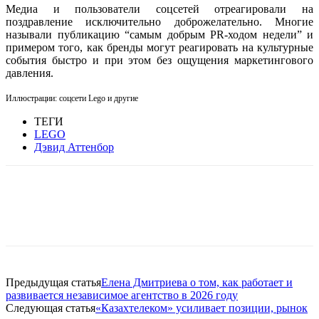
Медиа и пользователи соцсетей отреагировали на
поздравление исключительно доброжелательно. Многие
называли публикацию “самым добрым PR-ходом недели” и
примером того, как бренды могут реагировать на культурные
события быстро и при этом без ощущения маркетингового
давления.
Иллюстрации: соцсети Lego и другие
ТЕГИ
LEGO
Дэвид Аттенбор
Facebook
WhatsApp
Telegram
Предыдущая статья
Елена Дмитриева о том, как работает и
развивается независимое агентство в 2026 году
Следующая статья
«Казахтелеком» усиливает позиции, рынок