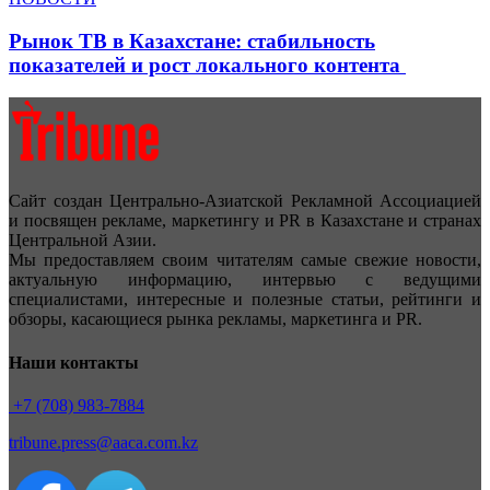
Рынок ТВ в Казахстане: стабильность
показателей и рост локального контента
Сайт создан Центрально-Азиатской Рекламной Ассоциацией
и посвящен рекламе, маркетингу и PR в Казахстане и странах
Центральной Азии.
Мы предоставляем своим читателям самые свежие новости,
актуальную информацию, интервью с ведущими
специалистами, интересные и полезные статьи, рейтинги и
обзоры, касающиеся рынка рекламы, маркетинга и PR.
Наши контакты
+7 (708) 983-7884
tribune.press@aaca.com.kz