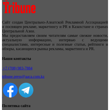
Сайт создан Центрально-Азиатской Рекламной Ассоциацией
и посвящен рекламе, маркетингу и PR в Казахстане и странах
Центральной Азии.
Мы предоставляем своим читателям самые свежие новости,
актуальную информацию, интервью с ведущими
специалистами, интересные и полезные статьи, рейтинги и
обзоры, касающиеся рынка рекламы, маркетинга и PR.
Наши контакты
+7 (708) 983-7884
tribune.press@aaca.com.kz
Политика сайта