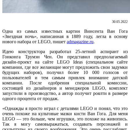
30.05.2022
Одна из самых известных картин Винсента Ван Гога
«Звездная ночь», написанная в 1889 году, легла в основу
нового набора от LEGO, пишет
admagazine.ru
.
Идею конструктора разработал 25-летний аспирант из
Гонконга Трумэн Чен. Он представил предполагаемый
дизайн-проект на сайте LEGO Ideas (специальном сайте
компании, где все желающие могут предложить свои задумки
будущих наборов), получил более 10 000 голосов от
пользователей и тем самым привлек внимание датской
компании. После одобрения специальной комиссии,
состоящей из дизайнеров и менеджеров LEGO, комплект
запустили в производство, а автор получит роялти в размере
одного процента от продаж.
«Однажды я просто играл с деталями LEGO и понял, что это
очень похоже на культовые мазки кисти Ван Гога. Для меня
LEGO — это больше, чем игрушки, это похоже на живопись.
Так я могу самовыражаться, создавать персонажей и
скульптуры из своего воображения. Это очень расслабляет,