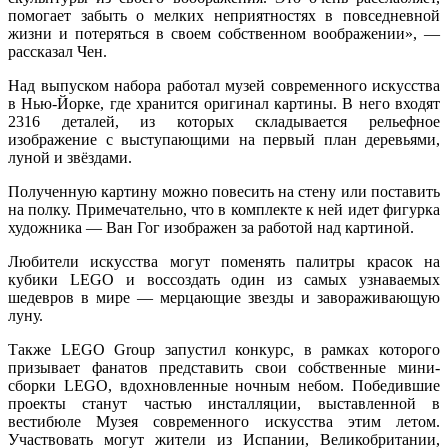
помогает забыть о мелких неприятностях в повседневной
жизни и потеряться в своем собственном воображении», —
рассказал Чен.
Над выпуском набора работал музей современного искусства
в Нью-Йорке, где хранится оригинал картины. В него входят
2316 деталей, из которых складывается рельефное
изображение с выступающими на первый план деревьями,
луной и звёздами.
Полученную картину можно повесить на стену или поставить
на полку. Примечательно, что в комплекте к ней идет фигурка
художника — Ван Гог изображен за работой над картиной.
Любители искусства могут поменять палитры красок на
кубики LEGO и воссоздать один из самых узнаваемых
шедевров в мире — мерцающие звезды и завораживающую
луну.
Также LEGO Group запустил конкурс, в рамках которого
призывает фанатов представить свои собственные мини-
сборки LEGO, вдохновленные ночным небом. Победившие
проекты станут частью инсталляции, выставленной в
вестибюле Музея современного искусства этим летом.
Участвовать могут жители из Испании, Великобритании,