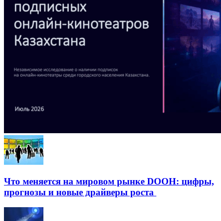
Что меняется на мировом рынке DOOH: цифры,
прогнозы и новые драйверы роста