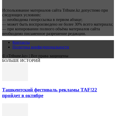
Использование материалов сайта Tribune.kz допустимо при
следующих условиях:
— необходима гиперссылка в первом абзаце;
— может быть воспроизведено не более 30% всего материала;
— при копировании полного объёма материалов сайта
необходимо письменное разрешение редакции.
Контакты
Политика конфиденциальности
© «Tribune.kz» | Все права защищены
БОЛЬШЕ ИСТОРИЙ
Ташкентский фестиваль рекламы TAF!22
пройдет в октябре