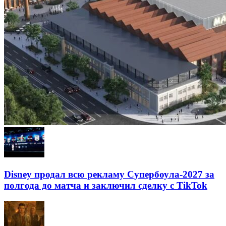
Disney продал всю рекламу Супербоула-2027 за
полгода до матча и заключил сделку с TikTok