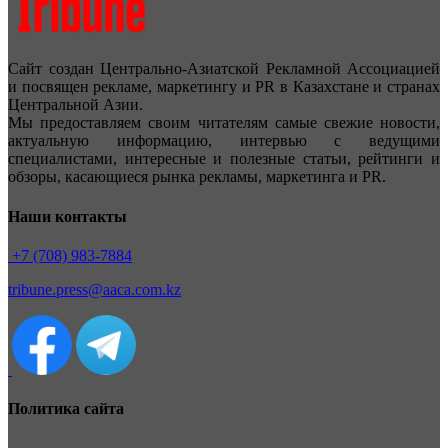
Сайт создан Центрально-Азиатской Рекламной Ассоциацией
и посвящен рекламе, маркетингу и PR в Казахстане и странах
Центральной Азии.
Мы предоставляем своим читателям самые свежие новости,
актуальную информацию, интервью с ведущими
специалистами, интересные и полезные статьи, рейтинги и
обзоры, касающиеся рынка рекламы, маркетинга и PR.
Наши контакты
+7 (708) 983-7884
tribune.press@aaca.com.kz
Политика сайта