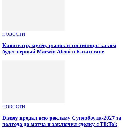
НОВОСТИ
Кинотеатр, музеи, рынок и гостиница: каким
будет первый Marwin Alemi в Казахстане
НОВОСТИ
Disney продал всю рекламу Супербоула-2027 за
полгода до матча и заключил сделку с TikTok