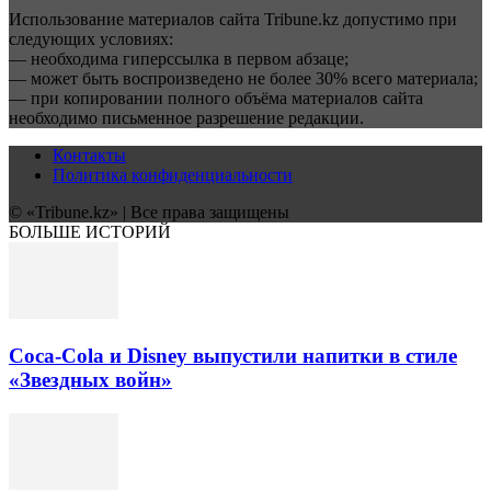
Использование материалов сайта Tribune.kz допустимо при
следующих условиях:
— необходима гиперссылка в первом абзаце;
— может быть воспроизведено не более 30% всего материала;
— при копировании полного объёма материалов сайта
необходимо письменное разрешение редакции.
Контакты
Политика конфиденциальности
© «Tribune.kz» | Все права защищены
БОЛЬШЕ ИСТОРИЙ
Coca-Cola и Disney выпустили напитки в стиле
«Звездных войн»