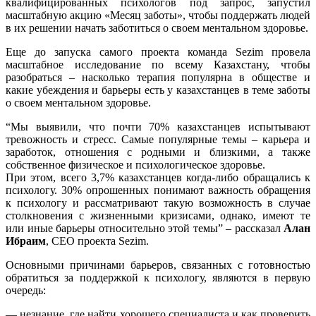
квалифицированных психологов под запрос, запустил
масштабную акцию «Месяц заботы», чтобы поддержать людей
в их решении начать заботиться о своем ментальном здоровье.
Еще до запуска самого проекта команда Sezim провела
масштабное исследование по всему Казахстану, чтобы
разобраться – насколько терапия популярна в обществе и
какие убеждения и барьеры есть у казахстанцев в теме заботы
о своем ментальном здоровье.
“Мы выявили, что почти 70% казахстанцев испытывают
тревожность и стресс. Самые популярные темы – карьера и
заработок, отношения с родными и близкими, а также
собственное физическое и психологическое здоровье.
При этом, всего 3,7% казахстанцев когда-либо обращались к
психологу. 30% опрошенных понимают важность обращения
к психологу и рассматривают такую возможность в случае
столкновения с жизненными кризисами, однако, имеют те
или иные барьеры относительно этой темы” – рассказал
Алан
Ибраим
, CEO проекта Sezim.
Основными причинами барьеров, связанных с готовностью
обратиться за поддержкой к психологу, являются в первую
очередь:
— незнание, где найти хорошего специалиста и как проверить