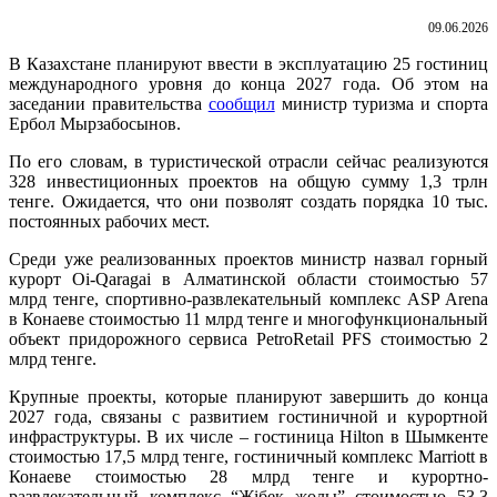
09.06.2026
В Казахстане планируют ввести в эксплуатацию 25 гостиниц
международного уровня до конца 2027 года. Об этом на
заседании правительства
сообщил
министр туризма и спорта
Ербол Мырзабосынов.
По его словам, в туристической отрасли сейчас реализуются
328 инвестиционных проектов на общую сумму 1,3 трлн
тенге. Ожидается, что они позволят создать порядка 10 тыс.
постоянных рабочих мест.
Среди уже реализованных проектов министр назвал горный
курорт Oi-Qaragai в Алматинской области стоимостью 57
млрд тенге, спортивно-развлекательный комплекс ASP Arena
в Конаеве стоимостью 11 млрд тенге и многофункциональный
объект придорожного сервиса PetroRetail PFS стоимостью 2
млрд тенге.
Крупные проекты, которые планируют завершить до конца
2027 года, связаны с развитием гостиничной и курортной
инфраструктуры. В их числе – гостиница Hilton в Шымкенте
стоимостью 17,5 млрд тенге, гостиничный комплекс Marriott в
Конаеве стоимостью 28 млрд тенге и курортно-
развлекательный комплекс “Жібек жолы” стоимостью 53,3