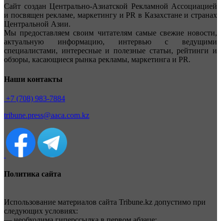
Сайт создан Центрально-Азиатской Рекламной Ассоциацией
и посвящен рекламе, маркетингу и PR в Казахстане и странах
Центральной Азии.
Мы предоставляем своим читателям самые свежие новости,
актуальную информацию, интервью с ведущими
специалистами, интересные и полезные статьи, рейтинги и
обзоры, касающиеся рынка рекламы, маркетинга и PR.
Наши контакты
+7 (708) 983-7884
tribune.press@aaca.com.kz
Политика сайта
Использование материалов сайта Tribune.kz допустимо при
следующих условиях:
— необходима гиперссылка в первом абзаце;