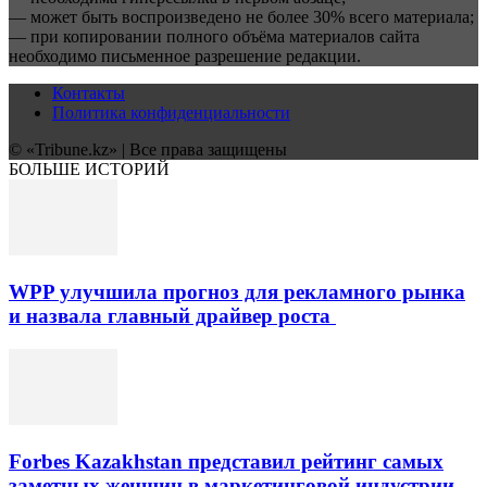
— может быть воспроизведено не более 30% всего материала;
— при копировании полного объёма материалов сайта
необходимо письменное разрешение редакции.
Контакты
Политика конфиденциальности
© «Tribune.kz» | Все права защищены
БОЛЬШЕ ИСТОРИЙ
WPP улучшила прогноз для рекламного рынка
и назвала главный драйвер роста
Forbes Kazakhstan представил рейтинг самых
заметных женщин в маркетинговой индустрии