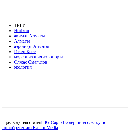
ТЕГИ
Horizon
акимат Алматы
Алматы
аэропорт Алматы
Гокер Косе
модернизация аэропорта
Олжас Смагулов
экология
Facebook
WhatsApp
Telegram
Предыдущая статья
HIG Capital завершила сделку по
приобретению Kantar Media