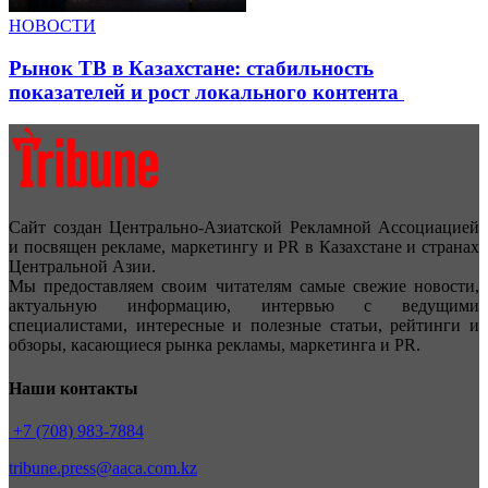
НОВОСТИ
Рынок ТВ в Казахстане: стабильность
показателей и рост локального контента
Сайт создан Центрально-Азиатской Рекламной Ассоциацией
и посвящен рекламе, маркетингу и PR в Казахстане и странах
Центральной Азии.
Мы предоставляем своим читателям самые свежие новости,
актуальную информацию, интервью с ведущими
специалистами, интересные и полезные статьи, рейтинги и
обзоры, касающиеся рынка рекламы, маркетинга и PR.
Наши контакты
+7 (708) 983-7884
tribune.press@aaca.com.kz