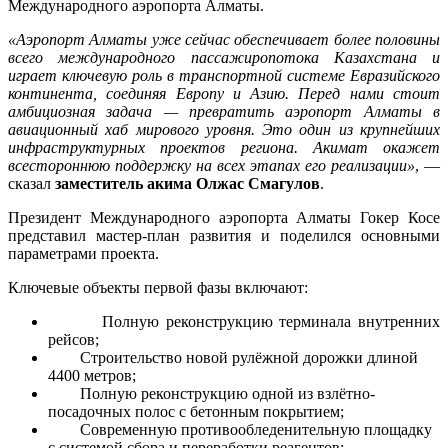
Международного аэропорта Алматы.
«Аэропорт Алматы уже сейчас обеспечивает более половины
всего международного пассажиропотока Казахстана и
играет ключевую роль в транспортной системе Евразийского
континента, соединяя Европу и Азию. Перед нами стоит
амбициозная задача — превратить аэропорт Алматы в
авиационный хаб мирового уровня. Это один из крупнейших
инфраструктурных проектов региона. Акимат окажет
всестороннюю поддержку на всех этапах его реализации»
, —
сказал
заместитель акима Олжас Смагулов
.
Президент Международного аэропорта Алматы Гокер Косе
представил мастер-план развития и поделился основными
параметрами проекта.
Ключевые объекты первой фазы включают:
Полную реконструкцию терминала внутренних
рейсов;
Строительство новой рулёжной дорожки длиной
4400 метров;
Полную реконструкцию одной из взлётно-
посадочных полос с бетонным покрытием;
Современную противообледенительную площадку
с системой сбора и переработки реагентов;