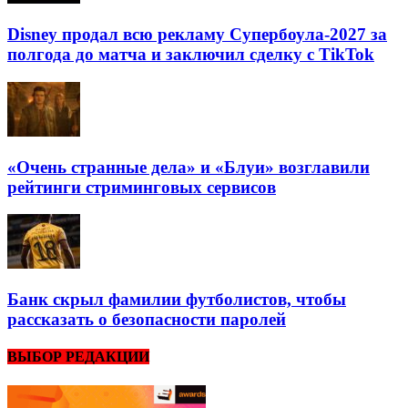
Disney продал всю рекламу Супербоула-2027 за
полгода до матча и заключил сделку с TikTok
«Очень странные дела» и «Блуи» возглавили
рейтинги стриминговых сервисов
Банк скрыл фамилии футболистов, чтобы
рассказать о безопасности паролей
ВЫБОР РЕДАКЦИИ