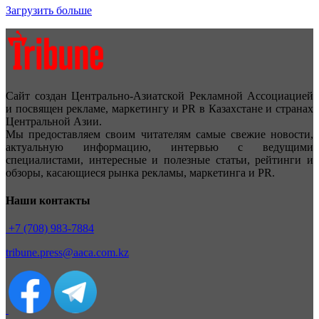
Загрузить больше
Сайт создан Центрально-Азиатской Рекламной Ассоциацией
и посвящен рекламе, маркетингу и PR в Казахстане и странах
Центральной Азии.
Мы предоставляем своим читателям самые свежие новости,
актуальную информацию, интервью с ведущими
специалистами, интересные и полезные статьи, рейтинги и
обзоры, касающиеся рынка рекламы, маркетинга и PR.
Наши контакты
+7 (708) 983-7884
tribune.press@aaca.com.kz