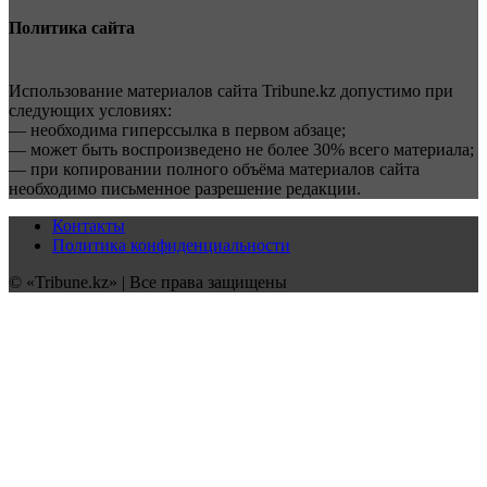
Политика сайта
Использование материалов сайта Tribune.kz допустимо при
следующих условиях:
— необходима гиперссылка в первом абзаце;
— может быть воспроизведено не более 30% всего материала;
— при копировании полного объёма материалов сайта
необходимо письменное разрешение редакции.
Контакты
Политика конфиденциальности
© «Tribune.kz» | Все права защищены