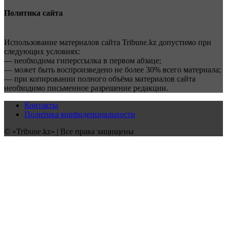
Политика сайта
Использование материалов сайта Tribune.kz допустимо при
следующих условиях:
— необходима гиперссылка в первом абзаце;
— может быть воспроизведено не более 30% всего материала;
— при копировании полного объёма материалов сайта
необходимо письменное разрешение редакции.
Контакты
Политика конфиденциальности
© «Tribune.kz» | Все права защищены