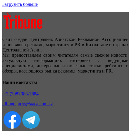
Загрузить больше
Сайт создан Центрально-Азиатской Рекламной Ассоциацией
и посвящен рекламе, маркетингу и PR в Казахстане и странах
Центральной Азии.
Мы предоставляем своим читателям самые свежие новости,
актуальную информацию, интервью с ведущими
специалистами, интересные и полезные статьи, рейтинги и
обзоры, касающиеся рынка рекламы, маркетинга и PR.
Наши контакты
+7 (708) 983-7884
tribune.press@aaca.com.kz