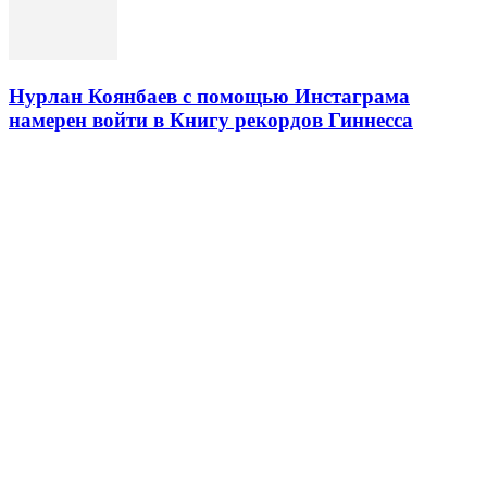
Нурлан Коянбаев с помощью Инстаграма
намерен войти в Книгу рекордов Гиннесса