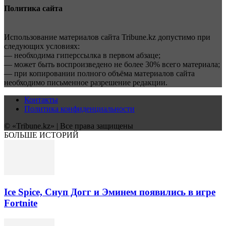
Политика сайта
Использование материалов сайта Tribune.kz допустимо при
следующих условиях:
— необходима гиперссылка в первом абзаце;
— может быть воспроизведено не более 30% всего материала;
— при копировании полного объёма материалов сайта
необходимо письменное разрешение редакции.
Контакты
Политика конфиденциальности
© «Tribune.kz» | Все права защищены
БОЛЬШЕ ИСТОРИЙ
Ice Spice, Снуп Догг и Эминем появились в игре
Fortnite