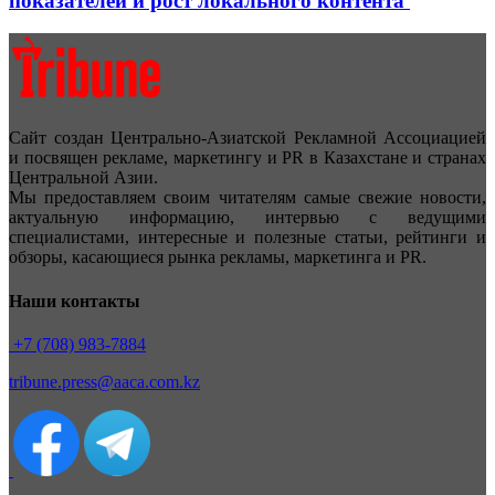
показателей и рост локального контента
Сайт создан Центрально-Азиатской Рекламной Ассоциацией
и посвящен рекламе, маркетингу и PR в Казахстане и странах
Центральной Азии.
Мы предоставляем своим читателям самые свежие новости,
актуальную информацию, интервью с ведущими
специалистами, интересные и полезные статьи, рейтинги и
обзоры, касающиеся рынка рекламы, маркетинга и PR.
Наши контакты
+7 (708) 983-7884
tribune.press@aaca.com.kz