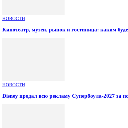
НОВОСТИ
Кинотеатр, музеи, рынок и гостиница: каким буд
НОВОСТИ
Disney продал всю рекламу Супербоула-2027 за п