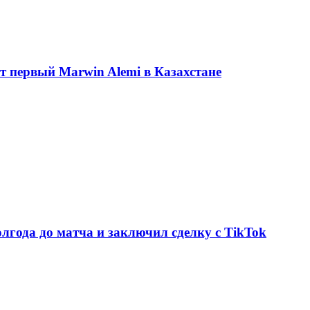
ет первый Marwin Alemi в Казахстане
олгода до матча и заключил сделку с TikTok