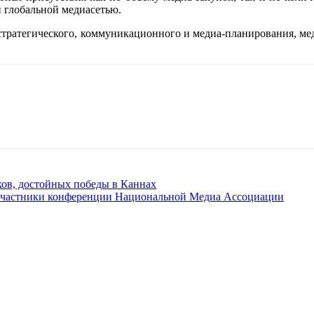
 глобальной медиасетью.
 стратегического, коммуникационного и медиа-планирования, ме
ков, достойных победы в Каннах
 участники конференции Национальной Медиа Ассоциации