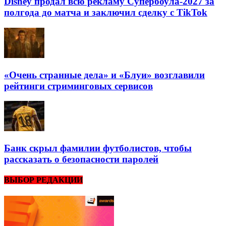
Disney продал всю рекламу Супербоула-2027 за
полгода до матча и заключил сделку с TikTok
«Очень странные дела» и «Блуи» возглавили
рейтинги стриминговых сервисов
Банк скрыл фамилии футболистов, чтобы
рассказать о безопасности паролей
ВЫБОР РЕДАКЦИИ