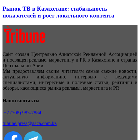
Рынок ТВ в Казахстане: стабильность
показателей и рост локального контента
Сайт создан Центрально-Азиатской Рекламной Ассоциацией
и посвящен рекламе, маркетингу и PR в Казахстане и странах
Центральной Азии.
Мы предоставляем своим читателям самые свежие новости,
актуальную информацию, интервью с ведущими
специалистами, интересные и полезные статьи, рейтинги и
обзоры, касающиеся рынка рекламы, маркетинга и PR.
Наши контакты
+7 (708) 983-7884
tribune.press@aaca.com.kz