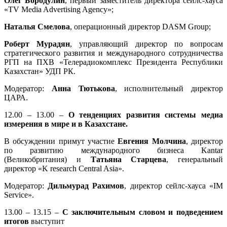
Олег Бородулин
, первый заместитель директора сейлс-хауса
«TV Media Advertising Agency»;
Наталья Смелова
, операционный директор DASM Group;
Роберт Мурадян
, управляющий директор по вопросам
стратегического развития и международного сотрудничества
РГП на ПХВ «Телерадиокомплекс Президента Республики
Казахстан» УДП РК.
Модератор:
Анна Тютькова
, исполнительный директор
ЦАРА.
12.00 – 13.00 –
О тенденциях развития системы медиа
измерения в мире и в Казахстане.
В обсуждении примут участие
Евгения Молчина
, директор
по развитию международного бизнеса Kantar
(Великобритания) и
Татьяна Старцева
, генеральный
директор «K research Central Asia».
Модератор:
Дильмурад Рахимов
, директор сейлс-хауса «IM
Service».
13.00 – 13.15 –
С заключительным словом и подведением
итогов
выступит