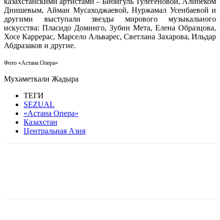
казахстанскими артистами – Бибигуль Тулегеновой, Алибеком
Днишевым, Айман Мусаходжаевой, Нуржамал Усенбаевой и
другими выступали звезды мирового музыкального
искусства: Пласидо Доминго, Зубин Мета, Елена Образцова,
Хосе Каррерас, Марсело Альварес, Светлана Захарова, Ильдар
Абдразаков и другие.
Фото «Астана Опера»
Мухаметкали Жадыра
ТЕГИ
SEZUAL
«Астана Опера»
Казахстан
Центральная Азия
Facebook
WhatsApp
Telegram