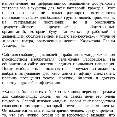
направленные на цифровизацию, повышение доступности
театрального искусства для всех категорий граждан. Этот
проект позволит не только расширить возможности
пользования сайтом для большой группы людей, привлечь их
на театральные постановки, но и обеспечить
трудоустройством представителей общественных
организаций, которые будут заниматься разработкой и
дальнейшим обслуживанием нашего веб-ресурса», – уточнил
директор театра, заслуженный деятель Казахстана Галым
Ахмедьяров.
Сайт для слабовидящих людей разработала команда Sezual под
руководством изобретателя Галымжана Габдрешова. На
обновленном сайте доступна единая привычная навигация.
После выбора языка пользователь получает возможность
выбрать актуальные для него данные: афишу спектаклей,
правила посещения театра, покупку билетов и другую
полезную для себя информацию.
«Казалось бы, на всех сайтах есть кнопка перехода в режим
для слабовидящих людей, но на самом деле это очень
неудобно. Слепой человек «видит» любой сайт посредством
голосового помощника, который озвучивает все компоненты.
Он находится на сайте. Если зрячий человек сразу определит
то, что ему нужно, отсеяв не интересующие вкладки, что