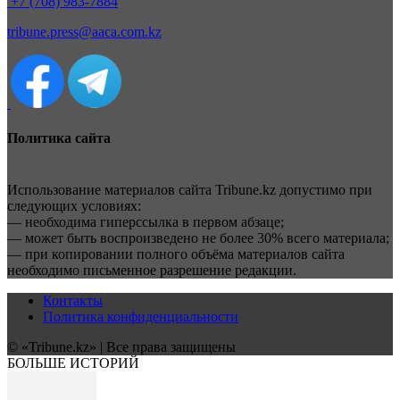
+7 (708) 983-7884
tribune.press@aaca.com.kz
Политика сайта
Использование материалов сайта Tribune.kz допустимо при
следующих условиях:
— необходима гиперссылка в первом абзаце;
— может быть воспроизведено не более 30% всего материала;
— при копировании полного объёма материалов сайта
необходимо письменное разрешение редакции.
Контакты
Политика конфиденциальности
© «Tribune.kz» | Все права защищены
БОЛЬШЕ ИСТОРИЙ