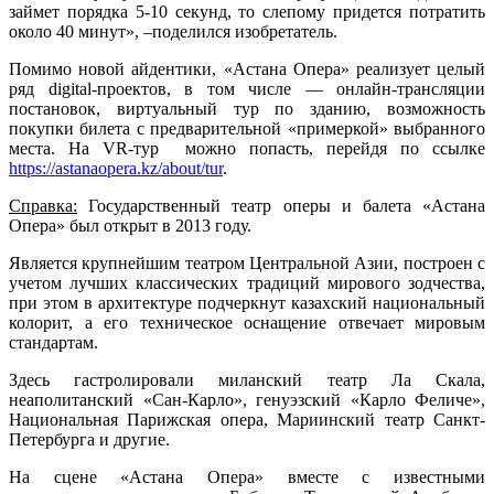
займет порядка 5-10 секунд, то слепому придется потратить
около 40 минут», –поделился изобретатель.
Помимо новой айдентики, «Астана Опера» реализует целый
ряд digital-проектов, в том числе — онлайн-трансляции
постановок, виртуальный тур по зданию, возможность
покупки билета с предварительной «примеркой» выбранного
места. На VR-тур можно попасть, перейдя по ссылке
https://astanaopera.kz/about/tur
.
Справка:
Государственный театр оперы и балета «Астана
Опера» был открыт в 2013 году.
Является крупнейшим театром Центральной Азии, построен с
учетом лучших классических традиций мирового зодчества,
при этом в архитектуре подчеркнут казахский национальный
колорит, а его техническое оснащение отвечает мировым
стандартам.
Здесь гастролировали миланский театр Ла Скала,
неаполитанский «Сан-Карло», генуэзский «Карло Феличе»,
Национальная Парижская опера, Мариинский театр Санкт-
Петербурга и другие.
На сцене «Астана Опера» вместе с известными