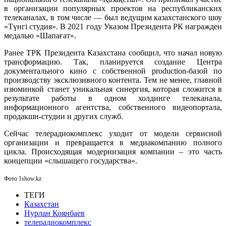
в организации популярных проектов на республиканских
телеканалах, в том числе — был ведущим казахстанского шоу
«Түнгі студия». В 2021 году Указом Президента РК награжден
медалью «Шапағат».
Ранее ТРК Президента Казахстана сообщил, что начал новую
трансформацию. Так, планируется создание Центра
документального кино с собственной production-базой по
производству эксклюзивного контента. Тем не менее, главной
изюминкой станет уникальная синергия, которая сложится в
результате работы в одном холдинге телеканала,
информационного агентства, собственного видеопортала,
продакшн-студии и других служб.
Сейчас телерадиокомплекс уходит от модели сервисной
организации и превращается в медиакомпанию полного
цикла. Происходящая модернизация компании – это часть
концепции «слышащего государства».
Фото 1show.kz
ТЕГИ
Казахстан
Нурлан Коянбаев
телерадиокомплекс