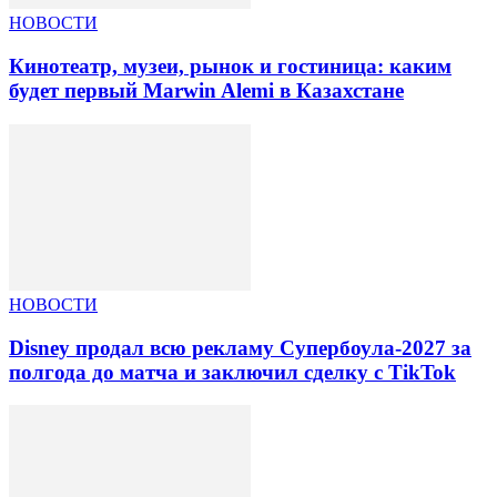
НОВОСТИ
Кинотеатр, музеи, рынок и гостиница: каким
будет первый Marwin Alemi в Казахстане
НОВОСТИ
Disney продал всю рекламу Супербоула-2027 за
полгода до матча и заключил сделку с TikTok