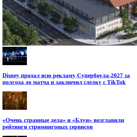
Disney продал всю рекламу Супербоула-2027 за
полгода до матча и заключил сделку с TikTok
«Очень странные дела» и «Блуи» возглавили
рейтинги стриминговых сервисов