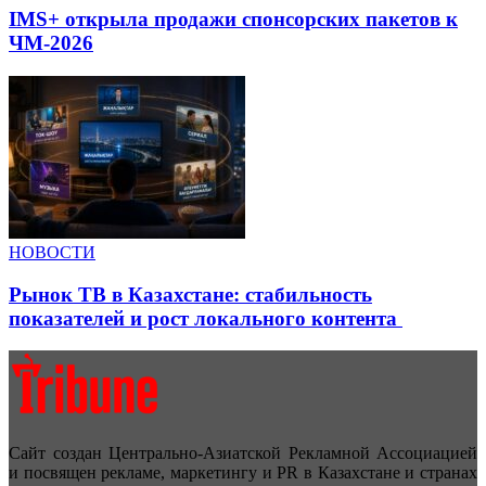
IMS+ открыла продажи спонсорских пакетов к
ЧМ-2026
НОВОСТИ
Рынок ТВ в Казахстане: стабильность
показателей и рост локального контента
Сайт создан Центрально-Азиатской Рекламной Ассоциацией
и посвящен рекламе, маркетингу и PR в Казахстане и странах