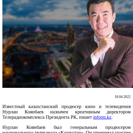
18.04.2022
Известный казахстанский продюсер кино и телевидения
Нурлан Коянбаев назначен креативным директором
Телерадиокомплекса Президента РК, пишет
inform.kz
.
Нурлан Коянбаев был генеральным продюсером
национального телеканала «Қазақстан». Он принимал участие