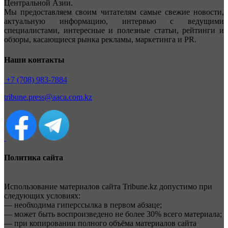
Центральной Азии.
Мы предоставляем своим читателям самые свежие новости,
актуальную информацию, интервью с ведущими
специалистами, интересные и полезные статьи, рейтинги и
обзоры, касающиеся рынка рекламы, маркетинга и PR.
Наши контакты
+7 (708) 983-7884
tribune.press@aaca.com.kz
Политика сайта
Использование материалов сайта Tribune.kz допустимо при
следующих условиях:
— необходима гиперссылка в первом абзаце;
— может быть воспроизведено не более 30% всего материала;
— при копировании полного объёма материалов сайта