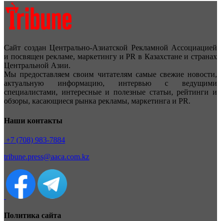
Сайт создан Центрально-Азиатской Рекламной Ассоциацией
и посвящен рекламе, маркетингу и PR в Казахстане и странах
Центральной Азии.
Мы предоставляем своим читателям самые свежие новости,
актуальную информацию, интервью с ведущими
специалистами, интересные и полезные статьи, рейтинги и
обзоры, касающиеся рынка рекламы, маркетинга и PR.
Наши контакты
+7 (708) 983-7884
tribune.press@aaca.com.kz
Политика сайта