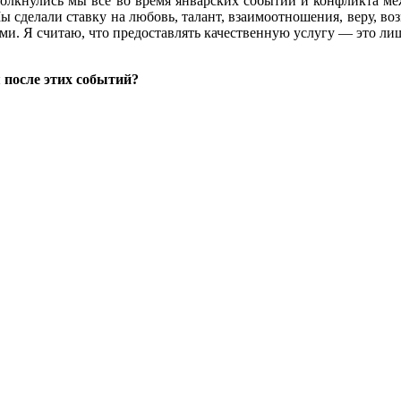
 столкнулись мы все во время январских событий и конфликта м
ы сделали ставку на любовь, талант, взаимоотношения, веру, во
ами. Я считаю, что предоставлять качественную услугу — это лиш
я после этих событий?