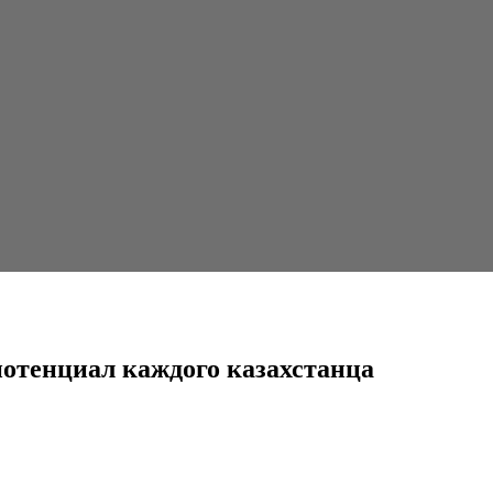
дого казахстанца
потенциал каждого казахстанца