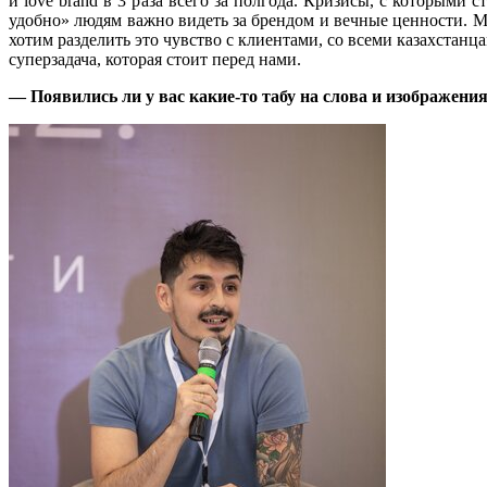
и love brand в 3 раза всего за полгода. Кризисы, с которыми
удобно» людям важно видеть за брендом и вечные ценности. М
хотим разделить это чувство с клиентами, со всеми казахстанц
суперзадача, которая стоит перед нами.
— Появились ли у вас какие-то табу на слова и изображени