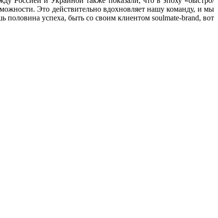
ежду Россией и Украиной также показали, что в эпоху «быстро/
зможности. Это действительно вдохновляет нашу команду, и мы
ь половина успеха, быть со своим клиентом soulmate-brand, вот