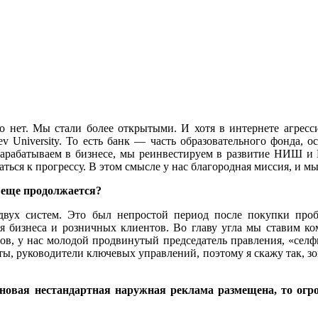
 нет. Мы стали более открытыми. И хотя в интернете агресс
v University. То есть банк — часть образовательного фонда, о
 зарабатываем в бизнесе, мы реинвестируем в развитие НИШ и 
ться к прогрессу. В этом смысле у нас благородная миссия, и м
т еще продолжается?
вух систем. Это был непростой период после покупки про
 бизнеса и розничных клиентов. Во главу угла мы ставим ком
ров, у нас молодой продвинутый председатель правления, «сел
ты, руководители ключевых управлений, поэтому я скажу так, з
 новая нестандартная наружная реклама размещена, то огр