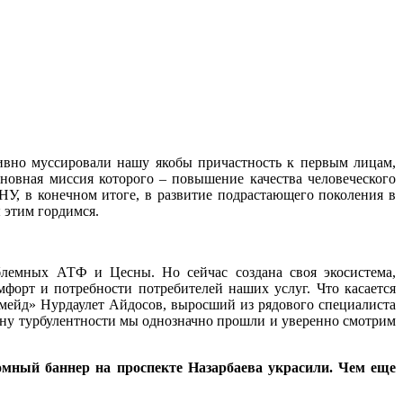
ивно муссировали нашу якобы причастность к первым лицам,
сновная миссия которого – повышение качества человеческого
НУ, в конечном итоге, в развитие подрастающего поколения в
ы этим гордимся.
блемных АТФ и Цесны. Но сейчас создана своя экосистема,
форт и потребности потребителей наших услуг. Что касается
фмейд» Нурдаулет Айдосов, выросший из рядового специалиста
ону турбулентности мы однозначно прошли и уверенно смотрим
омный баннер на проспекте Назарбаева украсили. Чем еще