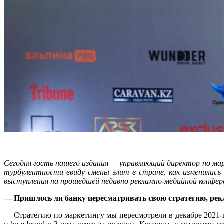
Сегодня гость нашего издания — управляющий директор по ма
турбулентности ввиду смены элит в стране, как изменились 
выступления на прошедшей недавно рекламно-медийной конфер
— Пришлось ли банку пересматривать свою стратегию, ре
— Стратегию по маркетингу мы пересмотрели в декабре 2021-г