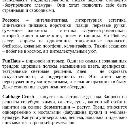
«безупречного гламура». Они хотят позволить себе быть
странными и свободными.
Poetcore
– интеллигентная, литературная эстетика.
Винтажные пиджаки, воротники, плащи, перьевые ручки,
бумажные блокноты – эстетика «студента-романтика»,
который живет в мире книг, писем и тишины. На Pinterest
растут запросы на однотонные трикотажные водолазки,
блейзеры, кожаные портфели, каллиграфию. Тихий эскапизм
– побег не в космос, а в интеллектуальный уют.
FunHaus
– цирковой интерьер. Один из самых неожиданных
трендов: цирковые полосы, насыщенные цвета, драпировки,
театральные световые решения. Идея — не скрывать
искусственность, а подчеркивать ее. Это ответ миру,
перегруженному минимализмом, и желание праздника в быту.
Даже если он выглядит немного абсурдно.
Cabbage Crush
– капуста как гастро-звезда года. Запросы на
рецепты голубцов, кимчи, салаты, супы, капустный стейк и
напитки на основе ферментации – растут. Тренд относится
одновременно к ностальгии (бабушкина кухня) и wellness-
культуре. Капуста универсальна, дешева, локальна и идеально
вписывается в тренд self-preservation.