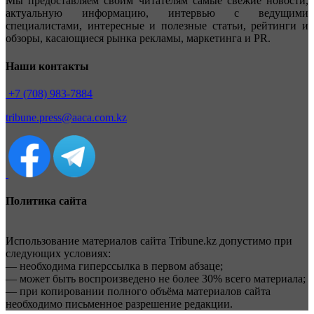
Мы предоставляем своим читателям самые свежие новости,
актуальную информацию, интервью с ведущими
специалистами, интересные и полезные статьи, рейтинги и
обзоры, касающиеся рынка рекламы, маркетинга и PR.
Наши контакты
+7 (708) 983-7884
tribune.press@aaca.com.kz
Политика сайта
Использование материалов сайта Tribune.kz допустимо при
следующих условиях:
— необходима гиперссылка в первом абзаце;
— может быть воспроизведено не более 30% всего материала;
— при копировании полного объёма материалов сайта
необходимо письменное разрешение редакции.