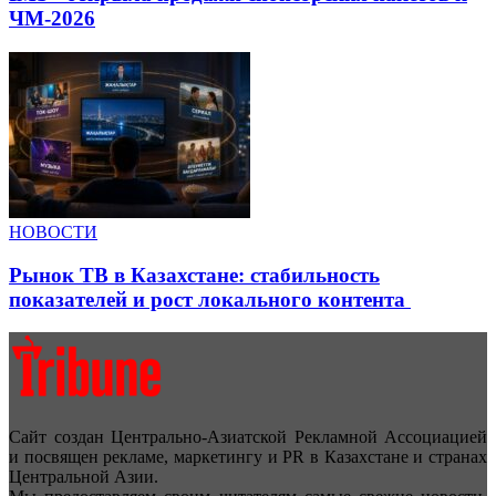
ЧМ-2026
НОВОСТИ
Рынок ТВ в Казахстане: стабильность
показателей и рост локального контента
Сайт создан Центрально-Азиатской Рекламной Ассоциацией
и посвящен рекламе, маркетингу и PR в Казахстане и странах
Центральной Азии.