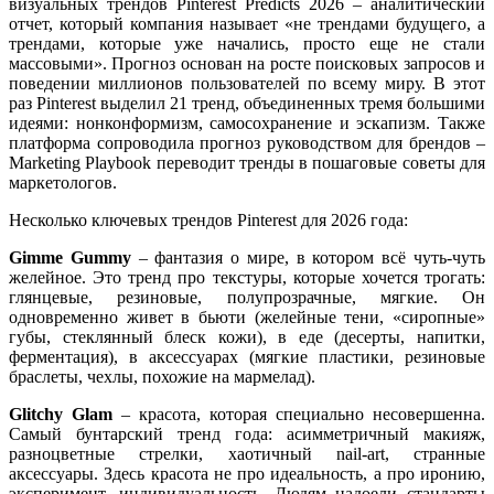
визуальных трендов Pinterest Predicts 2026 – аналитический
отчет, который компания называет «не трендами будущего, а
трендами, которые уже начались, просто еще не стали
массовыми». Прогноз основан на росте поисковых запросов и
поведении миллионов пользователей по всему миру. В этот
раз Pinterest выделил 21 тренд, объединенных тремя большими
идеями: нонконформизм, самосохранение и эскапизм. Также
платформа сопроводила прогноз руководством для брендов –
Marketing Playbook переводит тренды в пошаговые советы для
маркетологов.
Несколько ключевых трендов Pinterest для 2026 года:
Gimme Gummy
– фантазия о мире, в котором всё чуть-чуть
желейное. Это тренд про текстуры, которые хочется трогать:
глянцевые, резиновые, полупрозрачные, мягкие. Он
одновременно живет в бьюти (желейные тени, «сиропные»
губы, стеклянный блеск кожи), в еде (десерты, напитки,
ферментация), в аксессуарах (мягкие пластики, резиновые
браслеты, чехлы, похожие на мармелад).
Glitchy Glam
– красота, которая специально несовершенна.
Самый бунтарский тренд года: асимметричный макияж,
разноцветные стрелки, хаотичный nail-art, странные
аксессуары. Здесь красота не про идеальность, а про иронию,
эксперимент, индивидуальность. Людям надоели стандарты