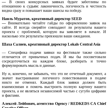
—
В своих конкурсных заявках будьте заботливы по
отношению к судьям: лаконичность, логичность и честность
видна сразу и повышает ваши шансы на победу.
Наиль Муратов, креативный директор SEED
—
Внимательно читайте гайды по оформлению заявок на
сайте. И всегда сверяйте совпадают ли результаты вашего
проекта с проблемой, которую вы заявляете в начале. И
насколько эти результаты превзошли ваши ожидания.
Шаха Салиев, креативный директор Lokals Central Asia
— Специфика подачи заявки на фестивале также сильно
отличается от привычных подач. И мы бы посоветовали
сосредоточиться на каждом блоке, разбирать и точно
формулировать мысль и данные.
Ну и, конечно, не забывать, что это не отчетный документ, а
значит выстраивание логичного повествования в подаче
никто не отменял. Каждый блок заявки должен быть
взаимосвязан и помочь выстроить полную картину вашего
проекта, а не являться независимой частью с сугубо цифрами
и фактами.
Алексей
Лейбович
,
агентство
Ogency / REDKEDS CA Chief
Creative Officer