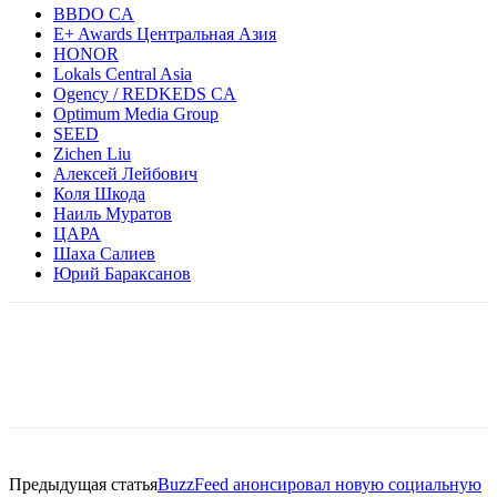
BBDO CA
E+ Awards Центральная Азия
HONOR
Lokals Central Asia
Ogency / REDKEDS CA
Optimum Media Group
SEED
Zichen Liu
Алексей Лейбович
Коля Шкода
Наиль Муратов
ЦАРА
Шаха Салиев
Юрий Бараксанов
Facebook
WhatsApp
Telegram
Предыдущая статья
BuzzFeed анонсировал новую социальную