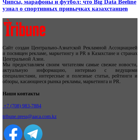
Чипсы, марафоны и футбол: что Big Data Beeline
узнал о спортивных привычках казахстанцев
Сайт создан Центрально-Азиатской Рекламной Ассоциацией
и посвящен рекламе, маркетингу и PR в Казахстане и странах
Центральной Азии.
Мы предоставляем своим читателям самые свежие новости,
актуальную информацию, интервью с ведущими
специалистами, интересные и полезные статьи, рейтинги и
обзоры, касающиеся рынка рекламы, маркетинга и PR.
Наши контакты
+7 (708) 983-7884
tribune.press@aaca.com.kz