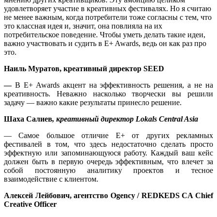
удовлетворяет участие в креативных фестивалях. Но я считаю
не менее важным, когда потребители тоже согласны с тем, что
это классная идея и, значит, она повлияла на их
потребительское поведение. Чтобы уметь делать такие идеи,
важно участвовать и судить в E+ Awards, ведь он как раз про
это.
Наиль Муратов, креативный директор SEED
—
В E+ Awards акцент на эффективность решения, а не на
креативность. Неважно насколько творчески вы решили
задачу — важно какие результаты принесло решение.
Шаха Салиев
, креативный директор Lokals Central Asia
— Самое большое отличие E+ от других рекламных
фестивалей в том, что здесь недостаточно сделать просто
эффектную или запоминающуюся работу. Каждый ваш кейс
должен быть в первую очередь эффективным, что влечет за
собой постоянную аналитику проектов и тесное
взаимодействие с клиентом.
Алексей
Лейбович
,
агентство
Ogency / REDKEDS CA Chief
Creative Officer