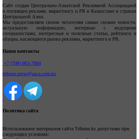
Сайт создан Центрально-Азиатской Рекламной Ассоциацией
и посвящен рекламе, маркетингу и PR в Казахстане и странах
Центральной Азии.
Мы предоставляем своим читателям самые свежие новости,
актуальную информацию, интервью с ведущими
специалистами, интересные и полезные статьи, рейтинги и
обзоры, касающиеся рынка рекламы, маркетинга и PR.
Наши контакты
+7 (708) 983-7884
tribune.press@aaca.com.kz
Политика сайта
Использование материалов сайта Tribune.kz допустимо при
следующих условиях: