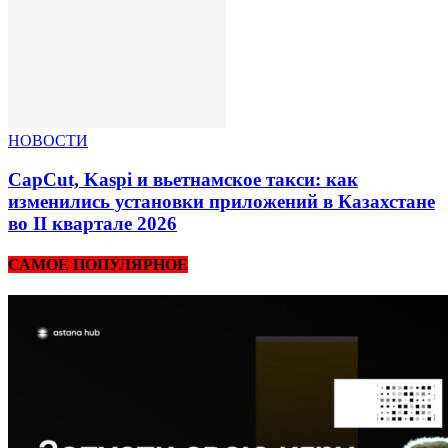
НОВОСТИ
CapCut, Kaspi и вьетнамское такси: как
изменились установки приложений в Казахстане
во II квартале 2026
САМОЕ ПОПУЛЯРНОЕ