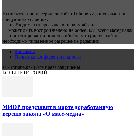
Использование материалов сайта Tribune.kz допустимо при
следующих условиях:
— необходима гиперссылка в первом абзаце;
— может быть воспроизведено не более 30% всего материала;
— при копировании полного объёма материалов сайта
необходимо письменное разрешение редакции.
Контакты
Политика конфиденциальности
© «Tribune.kz» | Все права защищены
БОЛЬШЕ ИСТОРИЙ
МИОР представит в марте доработанную
версию закона «О масс-медиа»