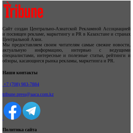
Сайт создан Центрально-Азиатской Рекламной Ассоциацией
и посвящен рекламе, маркетингу и PR в Казахстане и странах
Центральной Азии.
Мы предоставляем своим читателям самые свежие новости,
актуальную информацию, интервью с ведущими
специалистами, интересные и полезные статьи, рейтинги и
обзоры, касающиеся рынка рекламы, маркетинга и PR.
Наши контакты
+7 (708) 983-7884
tribune.press@aaca.com.kz
Политика сайта