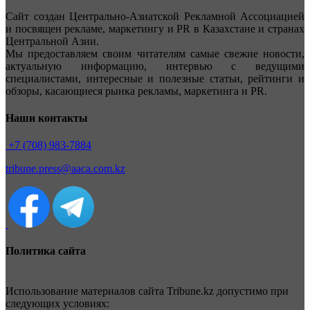
Сайт создан Центрально-Азиатской Рекламной Ассоциацией
и посвящен рекламе, маркетингу и PR в Казахстане и странах
Центральной Азии.
Мы предоставляем своим читателям самые свежие новости,
актуальную информацию, интервью с ведущими
специалистами, интересные и полезные статьи, рейтинги и
обзоры, касающиеся рынка рекламы, маркетинга и PR.
Наши контакты
+7 (708) 983-7884
tribune.press@aaca.com.kz
Политика сайта
Использование материалов сайта Tribune.kz допустимо при
следующих условиях: