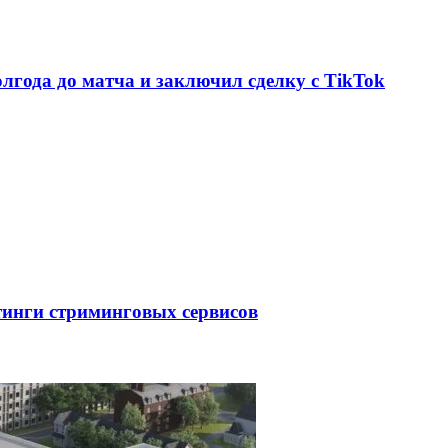
олгода до матча и заключил сделку с TikTok
тинги стриминговых сервисов