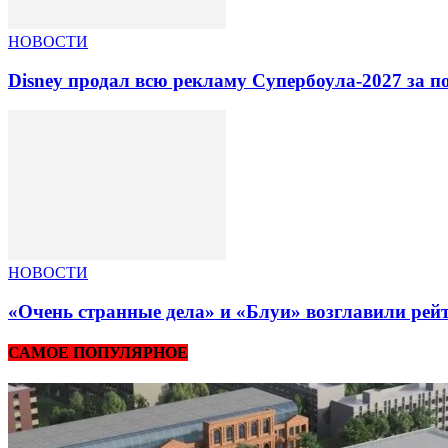
НОВОСТИ
Disney продал всю рекламу Супербоула-2027 за п
НОВОСТИ
«Очень странные дела» и «Блуи» возглавили рей
САМОЕ ПОПУЛЯРНОЕ