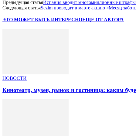
Предыдущая статья
Испания вводит многомиллионные штрафы 
Следующая статья
Sezim проводит в марте акцию «Месяц забот
ЭТО МОЖЕТ БЫТЬ ИНТЕРЕСНО
ЕЩЕ ОТ АВТОРА
НОВОСТИ
Кинотеатр, музеи, рынок и гостиница: каким буд