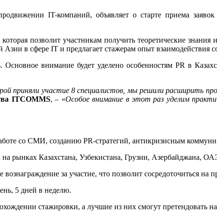
одвижении IT-компаний, объявляет о старте приема заявок
оторая позволит участникам получить теоретические знания и 
й Азии в сфере IT и предлагает стажерам опыт взаимодействия
ь. Основное внимание будет уделено особенностям PR в Казахс
рой приняли участие 8 специалистов, мы решили расширить про
тства ITCOMMS
, – «
Особое внимание в этот раз уделим практ
 работе со СМИ, созданию PR-стратегий, антикризисным коммун
а на рынках Казахстана, Узбекистана, Грузии, Азербайджана, ОАЭ
вознаграждение за участие, что позволит сосредоточиться на 
ень, 5 дней в неделю.
охождении стажировки, а лучшие из них смогут претендовать н