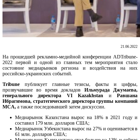
21.06.2022
На прошедшей рекламно-медийной конференции ADTribune-
2022 первой и одной из главных тем мероприятия стало
состояние медиарынков региона и воздействия на них
российско-украинских событий.
Tribune
публикует главные тезисы, факты и цифры,
прозвучавшие во время докладов
Ильмурада Джумаева,
генерального директора VI Kazakhstan
и
Равшана
Ибрагимова, стратегического директора группы компаний
MCA,
а также последовавшей затем дискуссии.
Медиарынок Казахстана вырос на 18% в 2021 году и
составил 179 млн. долларов США;
Медиарынок Узбекистана вырос на 27% и оценивается в
61 млн. долларов США;
Медиарынок Кыргызстана стал больше на 13% и сейчас