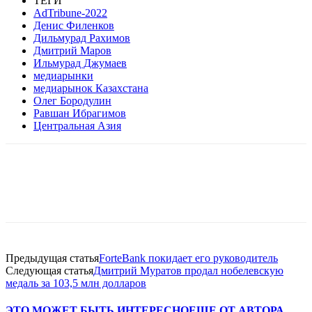
ТЕГИ
AdTribune-2022
Денис Филенков
Дильмурад Рахимов
Дмитрий Маров
Ильмурад Джумаев
медиарынки
медиарынок Казахстана
Олег Бородулин
Равшан Ибрагимов
Центральная Азия
Facebook
WhatsApp
Telegram
Предыдущая статья
ForteBank покидает его руководитель
Следующая статья
Дмитрий Муратов продал нобелевскую
медаль за 103,5 млн долларов
ЭТО МОЖЕТ БЫТЬ ИНТЕРЕСНО
ЕЩЕ ОТ АВТОРА