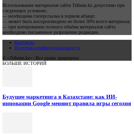
Использование материалов сайта Tribune.kz допустимо при
следующих условиях:
— необходима гиперссылка в первом абзаце;
— может быть воспроизведено не более 30% всего материала;
— при копировании полного объёма материалов сайта
необходимо письменное разрешение редакции.
Контакты
Политика конфиденциальности
© «Tribune.kz» | Все права защищены
БОЛЬШЕ ИСТОРИЙ
Будущее маркетинга в Казахстане: как ИИ-
инновации Google меняют правила игры сегодня