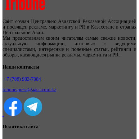
Сайт создан Центрально-Азиатской Рекламной Ассоциацией
и посвящен рекламе, маркетингу и PR в Казахстане и странах
Центральной Азии.
Мы предоставляем своим читателям самые свежие новости,
актуальную информацию, интервью с ведущими
специалистами, интересные и полезные статьи, рейтинги и
обзоры, касающиеся рынка рекламы, маркетинга и PR.
Наши контакты
+7 (708) 983-7884
tribune.press@aaca.com.kz
Политика сайта