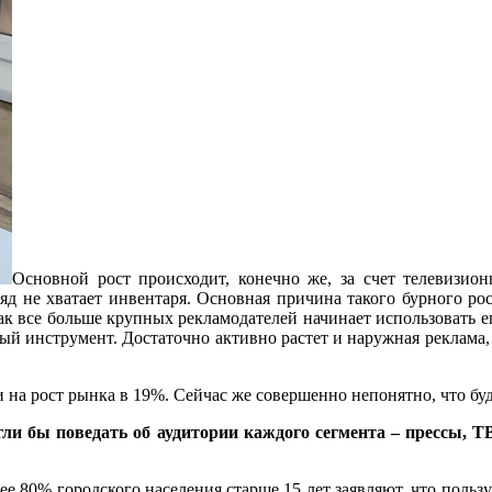
Основной рост происходит, конечно же, за счет телевизио
яд не хватает инвентаря. Основная причина такого бурного ро
как все больше крупных рекламодателей начинает использовать ег
ный инструмент. Достаточно активно растет и наружная реклама,
ли на рост рынка в 19%. Сейчас же совершенно непонятно, что б
и бы поведать об аудитории каждого сегмента – прессы, ТВ
ее 80% городского населения старше 15 лет заявляют, что поль