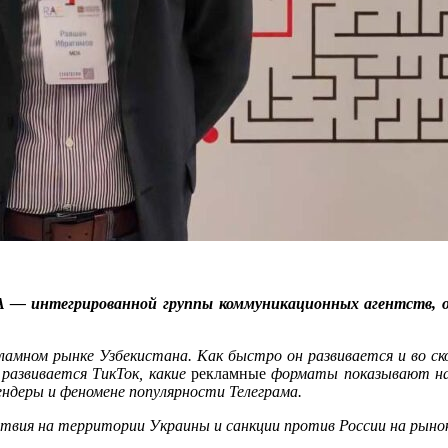
A
— интегрированной группы коммуникационных агентств, ок
амном рынке Узбекистана. Как быстро он развивается и во скол
 развивается ТикТок, какие
рекламные
форматы показывают наи
тендеры и феномене популярности Телеграма.
ействия на территории Украины и санкции против России на рын