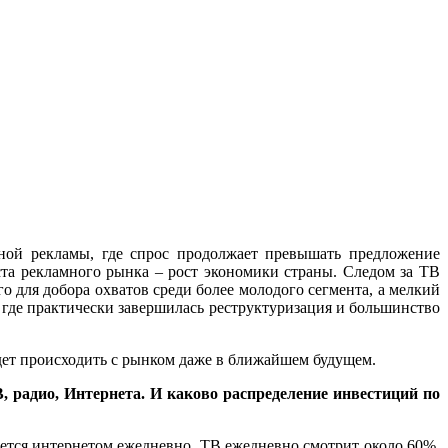
нной рекламы, где спрос продолжает превышать предложение
ста рекламного рынка – рост экономики страны. Следом за ТВ
о для добора охватов среди более молодого сегмента, а мелкий
 где практически завершилась реструктуризация и большинство
удет происходить с рынком даже в ближайшем будущем.
, радио, Интернета. И каково распределение инвестиций по
зуется интернетом ежедневно, ТВ ежедневно смотрит около 60%.