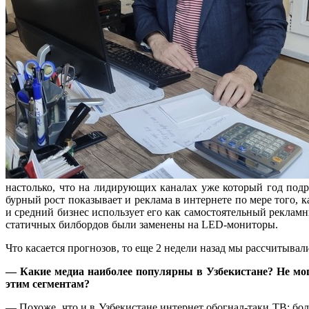
настолько, что на лидирующих каналах уже который год подр
бурный рост показывает и реклама в интернете по мере того, 
и средний бизнес использует его как самостоятельный реклам
статичных билбордов были заменены на LED-мониторы.
Что касается прогнозов, то еще 2 недели назад мы рассчитыва
— Какие медиа наиболее популярны в Узбекистане? Не могл
этим сегментам?
— Похоже, что и в Узбекистане интернет обогнал-таки ТВ: бол