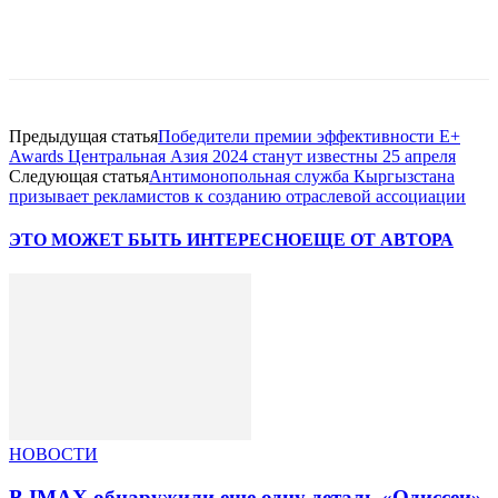
Facebook
WhatsApp
Telegram
Предыдущая статья
Победители премии эффективности E+
Awards Центральная Азия 2024 станут известны 25 апреля
Следующая статья
Антимонопольная служба Кыргызстана
призывает рекламистов к созданию отраслевой ассоциации
ЭТО МОЖЕТ БЫТЬ ИНТЕРЕСНО
ЕЩЕ ОТ АВТОРА
НОВОСТИ
В IMAX обнаружили еще одну деталь «Одиссеи»