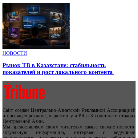
НОВОСТИ
Рынок ТВ в Казахстане: стабильность
показателей и рост локального контента
Сайт создан Центрально-Азиатской Рекламной Ассоциацией
и посвящен рекламе, маркетингу и PR в Казахстане и странах
Центральной Азии.
Мы предоставляем своим читателям самые свежие новости,
актуальную информацию, интервью с ведущими
специалистами, интересные и полезные статьи, рейтинги и