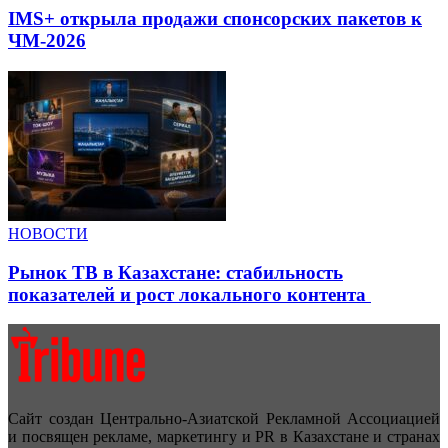
IMS+ открыла продажи спонсорских пакетов к
ЧМ-2026
НОВОСТИ
Рынок ТВ в Казахстане: стабильность
показателей и рост локального контента
Сайт создан Центрально-Азиатской Рекламной Ассоциацией
и посвящен рекламе, маркетингу и PR в Казахстане и странах