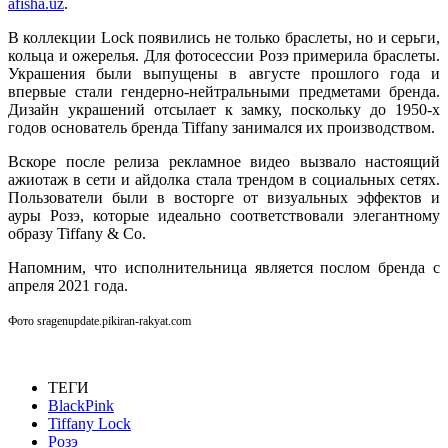
afisha.uz
.
В коллекции Lock появились не только браслеты, но и серьги,
кольца и ожерелья. Для фотосессии Розэ примерила браслеты.
Украшения были выпущены в августе прошлого года и
впервые стали гендерно-нейтральными предметами бренда.
Дизайн украшений отсылает к замку, поскольку до 1950-х
годов основатель бренда Tiffany занимался их производством.
Вскоре после релиза рекламное видео вызвало настоящий
ажиотаж в сети и айдолка стала трендом в социальных сетях.
Пользователи были в восторге от визуальных эффектов и
ауры Розэ, которые идеально соответствовали элегантному
образу Tiffany & Co.
Напомним, что исполнительница является послом бренда с
апреля 2021 года.
Фото sragenupdate.pikiran-rakyat.com
ТЕГИ
BlackPink
Tiffany Lock
Розэ