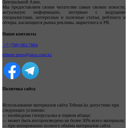
Центральной Азии.
Мы предоставляем своим читателям самые свежие новости,
актуальную информацию, интервью с ведущими
специалистами, интересные и полезные статьи, рейтинги и
обзоры, касающиеся рынка рекламы, маркетинга и PR.
Наши контакты
+7 (708) 983-7884
tribune.press@aaca.com.kz
Политика сайта
Использование материалов сайта Tribune.kz допустимо при
следующих условиях:
— необходима гиперссылка в первом абзаце;
— может быть воспроизведено не более 30% всего материала;
— при копировании полного объёма материалов сайта