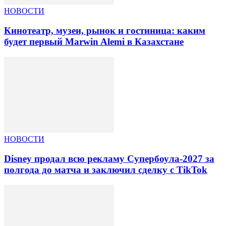
НОВОСТИ
Кинотеатр, музеи, рынок и гостиница: каким
будет первый Marwin Alemi в Казахстане
НОВОСТИ
Disney продал всю рекламу Супербоула-2027 за
полгода до матча и заключил сделку с TikTok