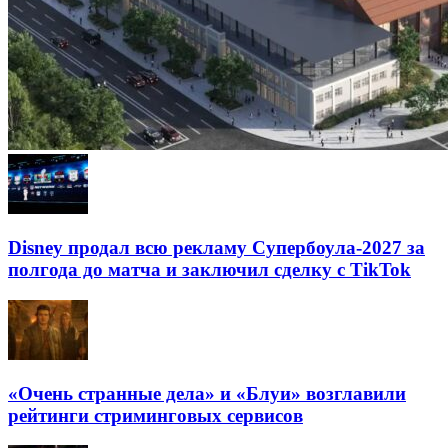
Disney продал всю рекламу Супербоула-2027 за
полгода до матча и заключил сделку с TikTok
«Очень странные дела» и «Блуи» возглавили
рейтинги стриминговых сервисов