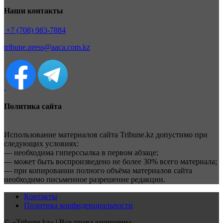
Наши контакты
+7 (708) 983-7884
tribune.press@aaca.com.kz
Политика сайта
Использование материалов сайта Tribune.kz допустимо при
следующих условиях:
— необходима гиперссылка в первом абзаце;
— может быть воспроизведено не более 30% всего материала;
— при копировании полного объёма материалов сайта
необходимо письменное разрешение редакции.
Контакты
Политика конфиденциальности
© «Tribune.kz» | Все права защищены