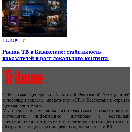
НОВОСТИ
Рынок ТВ в Казахстане: стабильность
показателей и рост локального контента
Сайт создан Центрально-Азиатской Рекламной Ассоциацией
и посвящен рекламе, маркетингу и PR в Казахстане и странах
Центральной Азии.
Мы предоставляем своим читателям самые свежие новости,
актуальную информацию, интервью с ведущими
специалистами, интересные и полезные статьи, рейтинги и
обзоры, касающиеся рынка рекламы, маркетинга и PR.