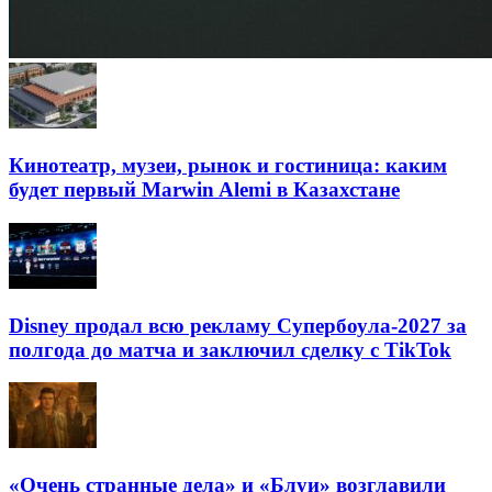
Кинотеатр, музеи, рынок и гостиница: каким
будет первый Marwin Alemi в Казахстане
Disney продал всю рекламу Супербоула-2027 за
полгода до матча и заключил сделку с TikTok
«Очень странные дела» и «Блуи» возглавили