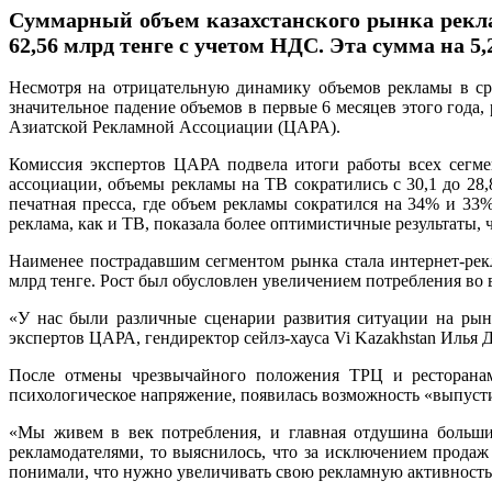
Суммарный объем казахстанского рынка реклам
62,56 млрд тенге с учетом НДС. Эта сумма на 5,
Несмотря на отрицательную динамику объемов рекламы в сре
значительное падение объемов в первые 6 месяцев этого го
Азиатской Рекламной Ассоциации (ЦАРА).
Комиссия экспертов ЦАРА подвела итоги работы всех сегмен
ассоциации, объемы рекламы на ТВ сократились с 30,1 до 28
печатная пресса, где объем рекламы сократился на 34% и 33
реклама, как и ТВ, показала более оптимистичные результаты, 
Наименее пострадавшим сегментом рынка стала интернет-рек
млрд тенге. Рост был обусловлен увеличением потребления во
«У нас были различные сценарии развития ситуации на рын
экспертов ЦАРА, гендиректор сейлз-хауса Vi Kazakhstan Илья 
После отмены чрезвычайного положения ТРЦ и ресторанам
психологическое напряжение, появилась возможность «выпусти
«Мы живем в век потребления, и главная отдушина больши
рекламодателями, то выяснилось, что за исключением продаж
понимали, что нужно увеличивать свою рекламную активность