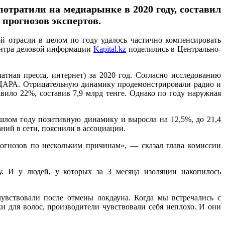
отратили на медиарынке в 2020 году, составил
е прогнозов экспертов.
й отрасли в целом по году удалось частично компенсировать
центра деловой информации
Kapital.kz
поделились в Центрально-
тная пресса, интернет) за 2020 год. Согласно исследованию
 в ЦАРА. Отрицательную динамику продемонстрировали радио и
вило 22%, составив 7,9 млрд тенге. Однако по году наружная
шлом году позитивную динамику и выросла на 12,5%, до 21,4
ний в сети, пояснили в ассоциации.
огнозов по нескольким причинам», — сказал глава комиссии
. И у людей, у которых за 3 месяца изоляции накопилось
вствовали после отмены локдауна. Когда мы встречались с
и для волос, производители чувствовали себя неплохо. И они