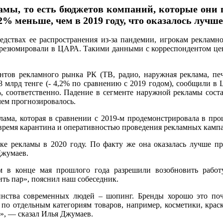
ы, то есть бюджетов компаний, которые они п
2% меньше, чем в 2019 году, что оказалось лучш
дствах ее распространения из-за пандемии, игрокам рекламно
да, резюмировали в ЦАРА. Такими данными с корреспондентом 
тов рекламного рынка РК (ТВ, радио, наружная реклама, печа
,8 млрд тенге (- 4,2% по сравнению с 2019 годом), сообщили
%, соответственно. Падение в сегменте наружной рекламы соста
чем прогнозировалось.
лама, которая в сравнении с 2019-м продемонстрировала в про
 время карантина и оперативностью проведения рекламных кампа
ке рекламы в 2020 году. По факту же она оказалась лучше пр
Джумаев.
 в конце мая прошлого года разрешили возобновить работу
ть пар», пояснил наш собеседник.
нства современных людей – шопинг. Бренды хорошо это почу
 по отдельным категориям товаров, например, косметики, краск
», — сказал Илья Джумаев.