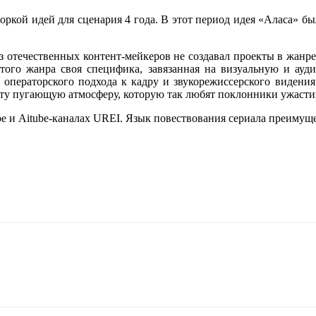
оркой идей для сценария 4 года. В этот период идея «Аласа» б
из отечественных контент-мейкеров не создавал проекты в жанре 
этого жанра своя специфика, завязанная на визуальную и ауд
, операторского подхода к кадру и звукорежиссерского видения
ть ту пугающую атмосферу, которую так любят поклонники ужаст
ube и Aitube-каналах UREI. Язык повествования сериала преимущ