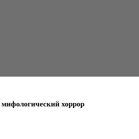
ский хоррор
й мифологический хоррор