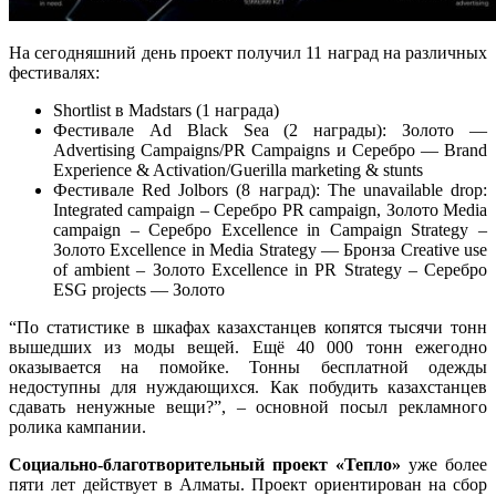
На сегодняшний день проект получил 11 наград на различных
фестивалях:
Shortlist в Madstars (1 награда)
Ф
естивале Ad Black Sea (2 награды):
Золото —
Advertising Campaigns/PR Campaigns и Серебро — Brand
Experience & Activation/Guerilla marketing & stunts
Фестивале Red Jolbors (8 наград): The unavailable drop:
Integrated campaign – Серебро PR campaign, Золото Media
campaign – Серебро Excellence in Campaign Strategy –
Золото Excellence in Media Strategy — Бронза Creative use
of ambient – Золото Excellence in PR Strategy – Серебро
ESG projects — Золото
“По статистике в шкафах казахстанцев копятся тысячи тонн
вышедших из моды вещей. Ещё 40 000 тонн ежегодно
оказывается на помойке. Тонны бесплатной одежды
недоступны для нуждающихся. Как побудить казахстанцев
сдавать ненужные вещи?”, – основной посыл рекламного
ролика кампании.
Социально-благотворительный проект «Тепло»
уже более
пяти лет действует в Алматы. Проект ориентирован на сбор