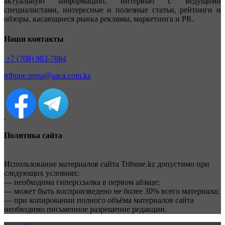
актуальную информацию, интервью с ведущими
специалистами, интересные и полезные статьи, рейтинги и
обзоры, касающиеся рынка рекламы, маркетинга и PR.
Наши контакты
+7 (708) 983-7884
tribune.press@aaca.com.kz
Политика сайта
Использование материалов сайта Tribune.kz допустимо при
следующих условиях:
— необходима гиперссылка в первом абзаце;
— может быть воспроизведено не более 30% всего материала;
— при копировании полного объёма материалов сайта
необходимо письменное разрешение редакции.