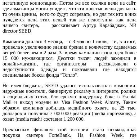
негативную коннотацию. Потом же все ссылки вели на сайт,
где алматинцы могли увидеть, что эти простые вещи для кого-
то очень ценны, кого-то будут согревать, но для тех кто в них
нуждается цена этих вещей так же недоступна, как цена
нашего свитера, – рассказывает Артур Карабаджак, NB
director SEED.
Кампания длилась 3 месяца, – с 3 мая по 1 июля, – и, в итоге,
привела к увеличению знания бренда и количеству сдаваемых
вещей более чем в 2 раза. За время кампании фонд одел более
15 000 нуждающихся. Десятки тысяч людей заходили в
онлайн-магазин, где организаторы рассказывали о
недоступности одежды и показывали где находятся
специальные боксы фонда “Тепло”.
Не имея бюджета, SEED удалось использовать в кампании:
наружные носители, баннерную рекламу в интернете, ролики
в социальных сетях, блогерскую поддержку, бокс в Esentai
Mall и выход модели на Visa Fashion Week Almaty. Таким
образом компания добилась медийного охвата на 25 тыс.
долларов и получила
7 000 000 реакций (media impressions), а
охват (media reach) составил 1 200 000.
Прекрасным финалом этой истории стала неожиданная
покупка свитера ForteBank. На Fashion Week, где