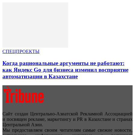
СПЕЦПРОЕКТЫ
Когда рациональные аргументы не работают:
как Яндекс Go для бизнеса изменил восприятие
автоматизации в Казахстане
Сайт создан Центрально-Азиатской Рекламной Ассоциацией
и посвящен рекламе, маркетингу и PR в Казахстане и странах
Центральной Азии.
Мы предоставляем своим читателям самые свежие новости,