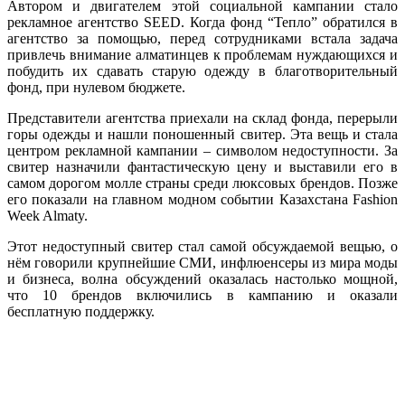
Автором и двигателем этой социальной кампании стало
рекламное агентство SEED. Когда фонд “Тепло” обратился в
агентство за помощью, перед сотрудниками встала задача
привлечь внимание алматинцев к проблемам нуждающихся и
побудить их сдавать старую одежду в благотворительный
фонд, при нулевом бюджете.
Представители агентства приехали на склад фонда, перерыли
горы одежды и нашли поношенный свитер. Эта вещь и стала
центром рекламной кампании – символом недоступности. За
свитер назначили фантастическую цену и
выставили его в
самом дорогом молле страны среди люксовых брендов. Позже
его показали на главном модном событии Казахстана Fashion
Week Almaty.
Этот недоступный свитер стал самой обсуждаемой вещью, о
нём говорили
крупнейшие СМИ, инфлюенсеры из мира моды
и бизнеса, волна обсуждений оказалась настолько мощной,
что 10 брендов включились в кампанию и оказали
бесплатную поддержку.