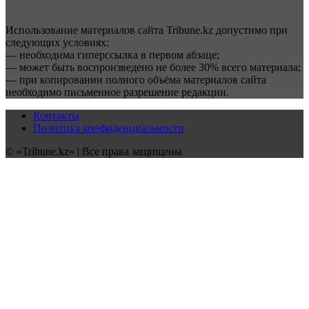
Использование материалов сайта Tribune.kz допустимо при
следующих условиях:
— необходима гиперссылка в первом абзаце;
— может быть воспроизведено не более 30% всего материала;
— при копировании полного объёма материалов сайта
необходимо письменное разрешение редакции.
Контакты
Политика конфиденциальности
© «Tribune.kz» | Все права защищены