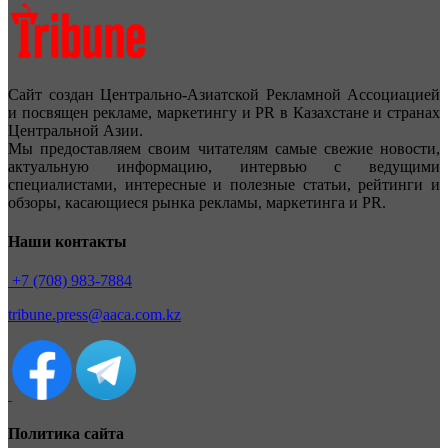
Сайт создан Центрально-Азиатской Рекламной Ассоциацией
и посвящен рекламе, маркетингу и PR в Казахстане и странах
Центральной Азии.
Мы предоставляем своим читателям самые свежие новости,
актуальную информацию, интервью с ведущими
специалистами, интересные и полезные статьи, рейтинги и
обзоры, касающиеся рынка рекламы, маркетинга и PR.
Наши контакты
+7 (708) 983-7884
tribune.press@aaca.com.kz
Политика сайта