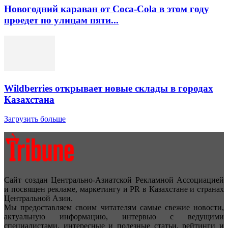
Новогодний караван от Coca-Cola в этом году
проедет по улицам пяти...
Wildberries открывает новые склады в городах
Казахстана
Загрузить больше
Сайт создан Центрально-Азиатской Рекламной Ассоциацией
и посвящен рекламе, маркетингу и PR в Казахстане и странах
Центральной Азии.
Мы предоставляем своим читателям самые свежие новости,
актуальную информацию, интервью с ведущими
специалистами, интересные и полезные статьи, рейтинги и