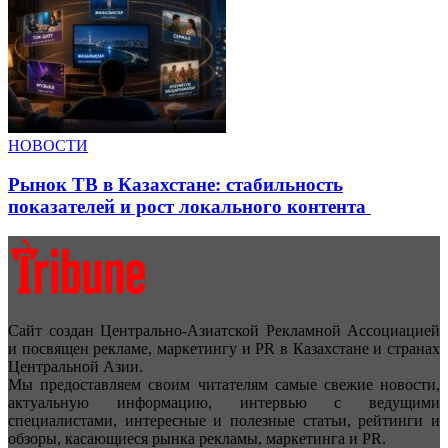
НОВОСТИ
Рынок ТВ в Казахстане: стабильность
показателей и рост локального контента
Сайт создан Центрально-Азиатской Рекламной Ассоциацией
и посвящен рекламе, маркетингу и PR в Казахстане и странах
Центральной Азии.
Мы предоставляем своим читателям самые свежие новости,
актуальную информацию, интервью с ведущими
специалистами, интересные и полезные статьи, рейтинги и
обзоры, касающиеся рынка рекламы, маркетинга и PR.