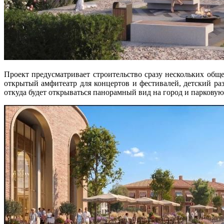
Проект предусматривает строительство сразу нескольких общ
открытый амфитеатр для концертов и фестивалей, детский ра
откуда будет открываться панорамный вид на город и паркову