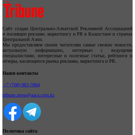
Сайт создан Центрально-Азиатской Рекламной Ассоциацией
и посвящен рекламе, маркетингу и PR в Казахстане и странах
Центральной Азии.
Мы предоставляем своим читателям самые свежие новости,
актуальную информацию, интервью с ведущими
специалистами, интересные и полезные статьи, рейтинги и
обзоры, касающиеся рынка рекламы, маркетинга и PR.
Наши контакты
+7 (708) 983-7884
tribune.press@aaca.com.kz
Политика сайта