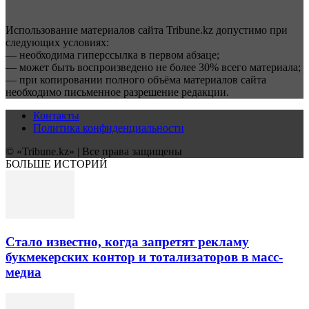
Использование материалов сайта Tribune.kz допустимо при
следующих условиях:
— необходима гиперссылка в первом абзаце;
— может быть воспроизведено не более 30% всего материала;
— при копировании полного объёма материалов сайта
необходимо письменное разрешение редакции.
Контакты
Политика конфиденциальности
© «Tribune.kz» | Все права защищены
БОЛЬШЕ ИСТОРИЙ
Стало известно, когда запретят рекламу
букмекерских контор и тотализаторов в масс-
медиа