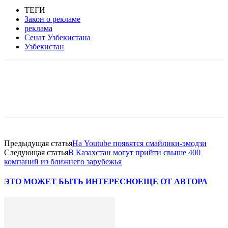
ТЕГИ
Закон о рекламе
реклама
Сенат Узбекистана
Узбекистан
Facebook
WhatsApp
Telegram
Предыдущая статья
На Youtube появятся смайлики-эмодзи
Следующая статья
В Казахстан могут прийти свыше 400
компаний из ближнего зарубежья
ЭТО МОЖЕТ БЫТЬ ИНТЕРЕСНО
ЕЩЕ ОТ АВТОРА