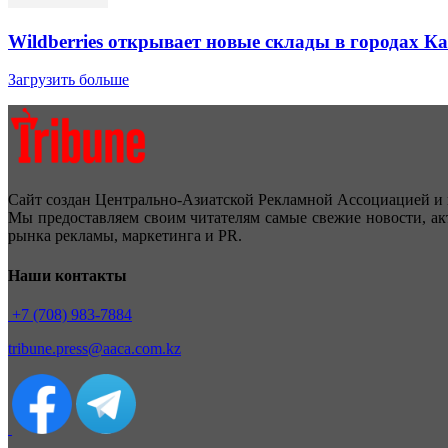
Wildberries открывает новые склады в городах К
Загрузить больше
Сайт создан Центрально-Азиатской Рекламной Ассоциацией и 
Мы предоставляем своим читателям самые свежие новости, ак
рынка рекламы, маркетинга и PR.
Наши контакты
+7 (708) 983-7884
tribune.press@aaca.com.kz