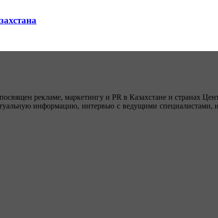
азахстана
посвящен рекламе, маркетингу и PR в Казахстане и странах Цент
туальную информацию, интервью с ведущими специалистами, ин