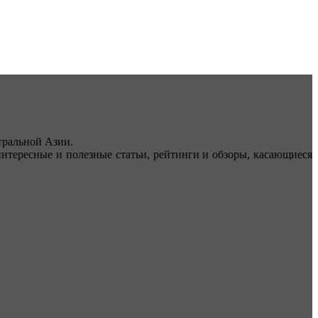
ральной Азии.
тересные и полезные статьи, рейтинги и обзоры, касающиеся