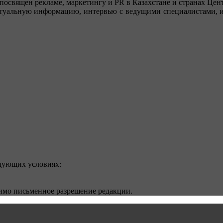
посвящен рекламе, маркетингу и PR в Казахстане и странах Цент
туальную информацию, интервью с ведущими специалистами, ин
едующих условиях:
димо письменное разрешение редакции.