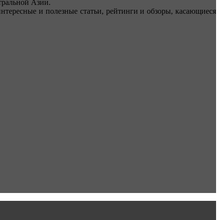
ральной Азии.
тересные и полезные статьи, рейтинги и обзоры, касающиеся