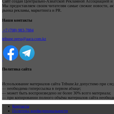
Сайт создан Центрально-Азиатской Рекламной Ассоциацией и 
Мы предоставляем своим читателям самые свежие новости, ак
рынка рекламы, маркетинга и PR.
Наши контакты
+7 (708) 983-7884
tribune.press@aaca.com.kz
Политика сайта
Использование материалов сайта Tribune.kz допустимо при сл
— необходима гиперссылка в первом абзаце;
— может быть воспроизведено не более 30% всего материала;
— при копировании полного объёма материалов сайта необхо
Контакты
Политика конфиденциальности