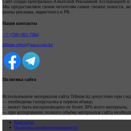
Сайт создан Центрально-Азиатской Рекламной Ассоциацией и 
Мы предоставляем своим читателям самые свежие новости, ак
рынка рекламы, маркетинга и PR.
Наши контакты
+7 (708) 983-7884
tribune.press@aaca.com.kz
Политика сайта
Использование материалов сайта Tribune.kz допустимо при сл
— необходима гиперссылка в первом абзаце;
— может быть воспроизведено не более 30% всего материала;
— при копировании полного объёма материалов сайта необхо
Контакты
Политика конфиденциальности