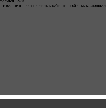
ральной Азии.
тересные и полезные статьи, рейтинги и обзоры, касающиеся