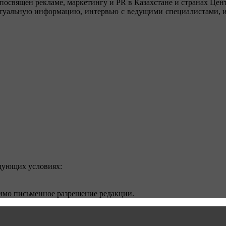
посвящен рекламе, маркетингу и PR в Казахстане и странах Цент
туальную информацию, интервью с ведущими специалистами, ин
едующих условиях:
димо письменное разрешение редакции.