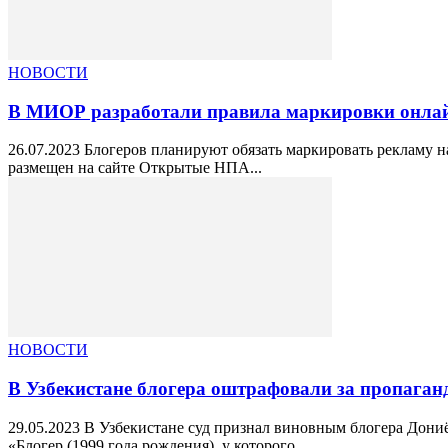
НОВОСТИ
В МИОР разработали правила маркировки онлай
26.07.2023 Блогеров планируют обязать маркировать рекламу 
размещен на сайте Открытые НПА...
НОВОСТИ
В Узбекистане блогера оштрафовали за пропаган
29.05.2023 В Узбекистане суд признал виновным блогера Дониё
«Блогер (1999 года рождения), у которого...