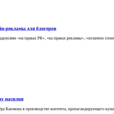
н-рекламы для блогеров
надписями «на правах PR», «на правах рекламы», «оплачено сп
ду насилия
ра Каюмова в производстве контента, пропагандирующего культ 