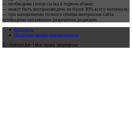
— необходима гиперссылка в первом абзаце;
— может быть воспроизведено не более 30% всего материала;
— при копировании полного объёма материалов сайта
необходимо письменное разрешение редакции.
Контакты
Политика конфиденциальности
© «Tribune.kz» | Все права защищены