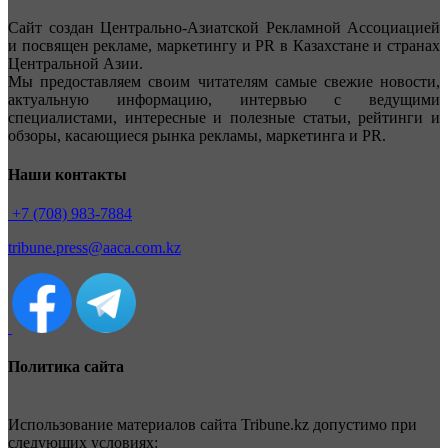
Сайт создан Центрально-Азиатской Рекламной Ассоциацией
и посвящен рекламе, маркетингу и PR в Казахстане и странах
Центральной Азии.
Мы предоставляем своим читателям самые свежие новости,
актуальную информацию, интервью с ведущими
специалистами, интересные и полезные статьи, рейтинги и
обзоры, касающиеся рынка рекламы, маркетинга и PR.
Наши контакты
+7 (708) 983-7884
tribune.press@aaca.com.kz
Политика сайта
Использование материалов сайта Tribune.kz допустимо при
следующих условиях: