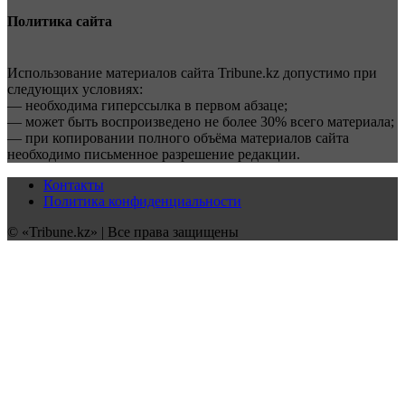
Политика сайта
Использование материалов сайта Tribune.kz допустимо при
следующих условиях:
— необходима гиперссылка в первом абзаце;
— может быть воспроизведено не более 30% всего материала;
— при копировании полного объёма материалов сайта
необходимо письменное разрешение редакции.
Контакты
Политика конфиденциальности
© «Tribune.kz» | Все права защищены