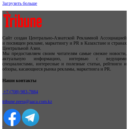
Загрузить больше
Сайт создан Центрально-Азиатской Рекламной Ассоциацией
и посвящен рекламе, маркетингу и PR в Казахстане и странах
Центральной Азии.
Мы предоставляем своим читателям самые свежие новости,
актуальную информацию, интервью с ведущими
специалистами, интересные и полезные статьи, рейтинги и
обзоры, касающиеся рынка рекламы, маркетинга и PR.
Наши контакты
+7 (708) 983-7884
tribune.press@aaca.com.kz