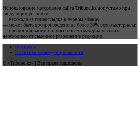
Использование материалов сайта Tribune.kz допустимо при
следующих условиях:
— необходима гиперссылка в первом абзаце;
— может быть воспроизведено не более 30% всего материала;
— при копировании полного объёма материалов сайта
необходимо письменное разрешение редакции.
Контакты
Политика конфиденциальности
© «Tribune.kz» | Все права защищены