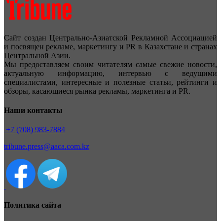
Сайт создан Центрально-Азиатской Рекламной Ассоциацией
и посвящен рекламе, маркетингу и PR в Казахстане и странах
Центральной Азии.
Мы предоставляем своим читателям самые свежие новости,
актуальную информацию, интервью с ведущими
специалистами, интересные и полезные статьи, рейтинги и
обзоры, касающиеся рынка рекламы, маркетинга и PR.
Наши контакты
+7 (708) 983-7884
tribune.press@aaca.com.kz
Политика сайта