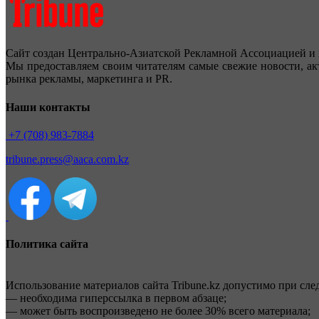
Сайт создан Центрально-Азиатской Рекламной Ассоциацией и 
Мы предоставляем своим читателям самые свежие новости, ак
рынка рекламы, маркетинга и PR.
Наши контакты
+7 (708) 983-7884
tribune.press@aaca.com.kz
Политика сайта
Использование материалов сайта Tribune.kz допустимо при сл
— необходима гиперссылка в первом абзаце;
— может быть воспроизведено не более 30% всего материала;