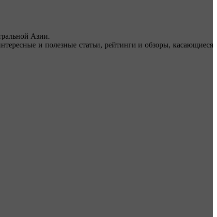
ральной Азии.
тересные и полезные статьи, рейтинги и обзоры, касающиеся