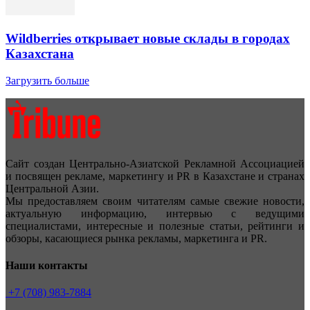
Wildberries открывает новые склады в городах
Казахстана
Загрузить больше
Сайт создан Центрально-Азиатской Рекламной Ассоциацией
и посвящен рекламе, маркетингу и PR в Казахстане и странах
Центральной Азии.
Мы предоставляем своим читателям самые свежие новости,
актуальную информацию, интервью с ведущими
специалистами, интересные и полезные статьи, рейтинги и
обзоры, касающиеся рынка рекламы, маркетинга и PR.
Наши контакты
+7 (708) 983-7884