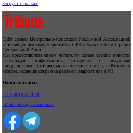
Загрузить больше
Сайт создан Центрально-Азиатской Рекламной Ассоциацией
и посвящен рекламе, маркетингу и PR в Казахстане и странах
Центральной Азии.
Мы предоставляем своим читателям самые свежие новости,
актуальную информацию, интервью с ведущими
специалистами, интересные и полезные статьи, рейтинги и
обзоры, касающиеся рынка рекламы, маркетинга и PR.
Наши контакты
+7 (708) 983-7884
tribune.press@aaca.com.kz