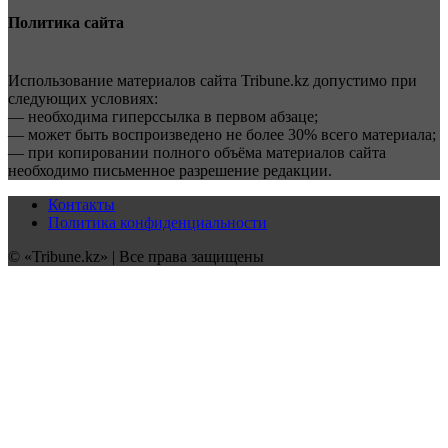
Политика сайта
Использование материалов сайта Tribune.kz допустимо при
следующих условиях:
— необходима гиперссылка в первом абзаце;
— может быть воспроизведено не более 30% всего материала;
— при копировании полного объёма материалов сайта
необходимо письменное разрешение редакции.
Контакты
Политика конфиденциальности
© «Tribune.kz» | Все права защищены