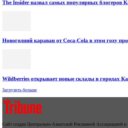
The Insider назвал самых популярных блогеров К
Новогодний караван от Coca-Cola в этом году про
Wildberries открывает новые склады в городах К
Загрузить больше
Сайт создан Центрально-Азиатской Рекламной Ассоциацией и 