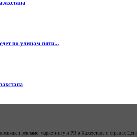
азахстана
едет по улицам пяти...
азахстана
посвящен рекламе, маркетингу и PR в Казахстане и странах Цент