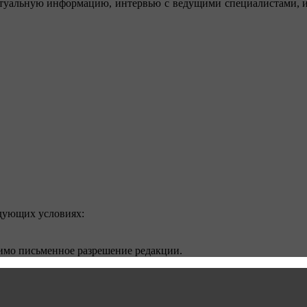
туальную информацию, интервью с ведущими специалистами, ин
едующих условиях:
димо письменное разрешение редакции.