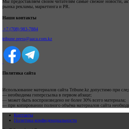
Мы предоставляем своим читателям самые свежие новости, ак
рынка рекламы, маркетинга и PR.
Наши контакты
+7 (708) 983-7884
tribune.press@aaca.com.kz
Политика сайта
Использование материалов сайта Tribune.kz допустимо при сл
— необходима гиперссылка в первом абзаце;
— может быть воспроизведено не более 30% всего материала;
— при копировании полного объёма материалов сайта необхо
Контакты
Политика конфиденциальности