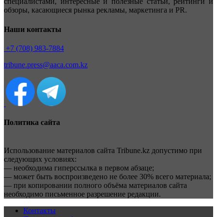
специалистами, интересные и полезные статьи, рейтинги и
обзоры, касающиеся рынка рекламы, маркетинга и PR.
Наши контакты
+7 (708) 983-7884
tribune.press@aaca.com.kz
Политика сайта
Использование материалов сайта Tribune.kz допустимо при
следующих условиях:
— необходима гиперссылка в первом абзаце;
— может быть воспроизведено не более 30% всего материала;
— при копировании полного объёма материалов сайта
необходимо письменное разрешение редакции.
Контакты