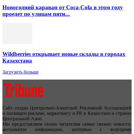
Новогодний караван от Coca-Cola в этом году
проедет по улицам пяти...
Wildberries открывает новые склады в городах
Казахстана
Загрузить больше
Сайт создан Центрально-Азиатской Рекламной Ассоциацией
и посвящен рекламе, маркетингу и PR в Казахстане и странах
Центральной Азии.
Мы предоставляем своим читателям самые свежие новости,
актуальную информацию, интервью с ведущими