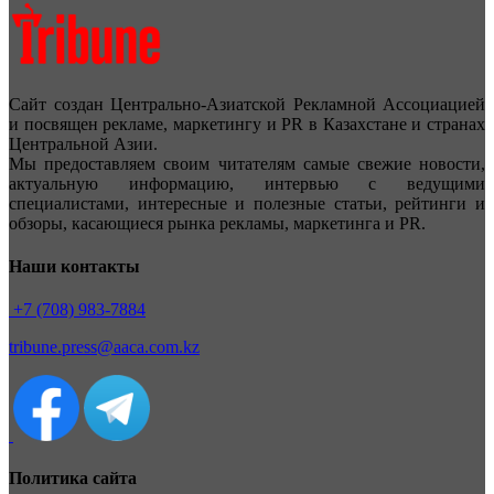
Сайт создан Центрально-Азиатской Рекламной Ассоциацией
и посвящен рекламе, маркетингу и PR в Казахстане и странах
Центральной Азии.
Мы предоставляем своим читателям самые свежие новости,
актуальную информацию, интервью с ведущими
специалистами, интересные и полезные статьи, рейтинги и
обзоры, касающиеся рынка рекламы, маркетинга и PR.
Наши контакты
+7 (708) 983-7884
tribune.press@aaca.com.kz
Политика сайта