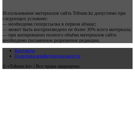
Использование материалов сайта Tribune.kz допустимо при
следующих условиях:
— необходима гиперссылка в первом абзаце;
— может быть воспроизведено не более 30% всего материала;
— при копировании полного объёма материалов сайта
необходимо письменное разрешение редакции.
Контакты
Политика конфиденциальности
© «Tribune.kz» | Все права защищены