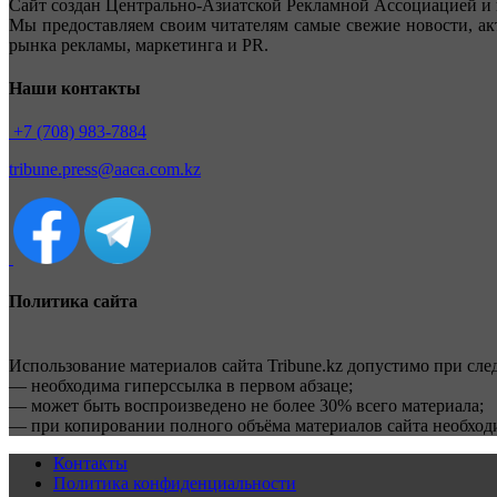
Сайт создан Центрально-Азиатской Рекламной Ассоциацией и 
Мы предоставляем своим читателям самые свежие новости, ак
рынка рекламы, маркетинга и PR.
Наши контакты
+7 (708) 983-7884
tribune.press@aaca.com.kz
Политика сайта
Использование материалов сайта Tribune.kz допустимо при сл
— необходима гиперссылка в первом абзаце;
— может быть воспроизведено не более 30% всего материала;
— при копировании полного объёма материалов сайта необхо
Контакты
Политика конфиденциальности