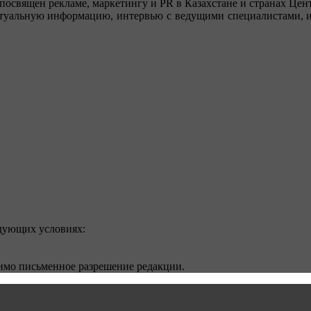
посвящен рекламе, маркетингу и PR в Казахстане и странах Цент
туальную информацию, интервью с ведущими специалистами, ин
едующих условиях:
димо письменное разрешение редакции.