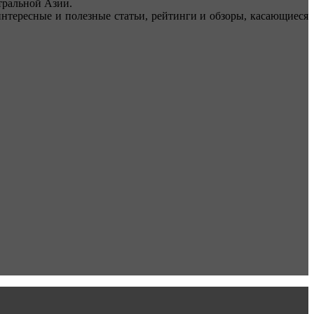
ральной Азии.
тересные и полезные статьи, рейтинги и обзоры, касающиеся